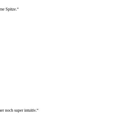
ame Spitze.“
r noch super intuitiv.“