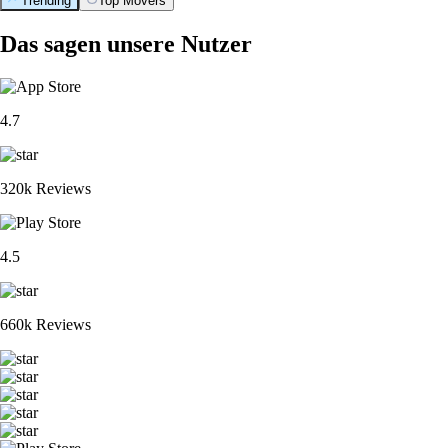
Trending
Top Movers
Das sagen unsere Nutzer
4.7
320k Reviews
4.5
660k Reviews