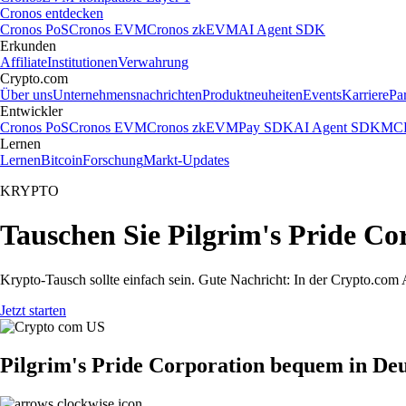
Cronos entdecken
Cronos PoS
Cronos EVM
Cronos zkEVM
AI Agent SDK
Erkunden
Affiliate
Institutionen
Verwahrung
Crypto.com
Über uns
Unternehmensnachrichten
Produktneuheiten
Events
Karriere
Pa
Entwickler
Cronos PoS
Cronos EVM
Cronos zkEVM
Pay SDK
AI Agent SDK
MCP
Lernen
Lernen
Bitcoin
Forschung
Markt-Updates
KRYPTO
Tauschen Sie Pilgrim's Pride Co
Krypto-Tausch sollte einfach sein. Gute Nachricht: In der Crypto.co
Jetzt starten
Pilgrim's Pride Corporation bequem in De