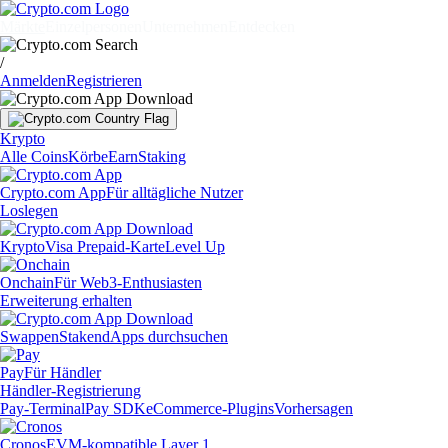
Märkte
Einzelpersonen
Unternehmen
Entdecken
/
Anmelden
Registrieren
Krypto
Alle Coins
Körbe
Earn
Staking
Crypto.com App
Für alltägliche Nutzer
Loslegen
Krypto
Visa Prepaid-Karte
Level Up
Onchain
Für Web3-Enthusiasten
Erweiterung erhalten
Swappen
Staken
dApps durchsuchen
Pay
Für Händler
Händler-Registrierung
Pay-Terminal
Pay SDK
eCommerce-Plugins
Vorhersagen
Cronos
EVM-kompatible Layer 1