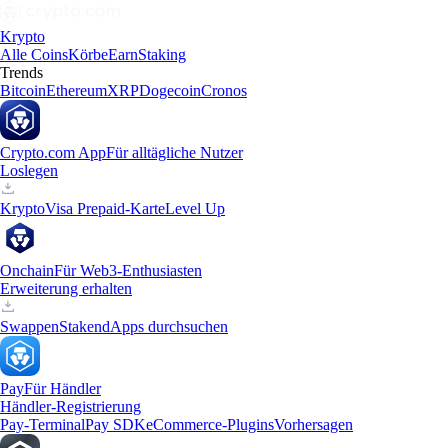
Krypto
Alle Coins
Körbe
Earn
Staking
Trends
Bitcoin
Ethereum
XRP
Dogecoin
Cronos
Crypto.com App
Für alltägliche Nutzer
Loslegen
Krypto
Visa Prepaid-Karte
Level Up
Onchain
Für Web3-Enthusiasten
Erweiterung erhalten
Swappen
Staken
dApps durchsuchen
Pay
Für Händler
Händler-Registrierung
Pay-Terminal
Pay SDK
eCommerce-Plugins
Vorhersagen