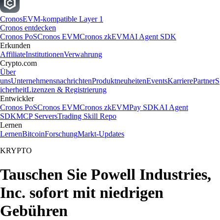
Cronos
EVM-kompatible Layer 1
Cronos entdecken
Cronos PoS
Cronos EVM
Cronos zkEVM
AI Agent SDK
Erkunden
Affiliate
Institutionen
Verwahrung
Crypto.com
Über
uns
Unternehmensnachrichten
Produktneuheiten
Events
Karriere
Partner
S
icherheit
Lizenzen & Registrierung
Entwickler
Cronos PoS
Cronos EVM
Cronos zkEVM
Pay SDK
AI Agent
SDK
MCP Servers
Trading Skill Repo
Lernen
Lernen
Bitcoin
Forschung
Markt-Updates
KRYPTO
Tauschen Sie Powell Industries,
Inc. sofort mit niedrigen
Gebühren