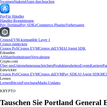
Swappen
Staken
dApps durchsuchen
Pay
Für Händler
Händler-Registrierung
Pay-Terminal
Pay SDK
eCommerce-Plugins
Vorhersagen
Cronos
EVM-kompatible Layer 1
Cronos entdecken
Cronos PoS
Cronos EVM
Cronos zkEVM
AI Agent SDK
Erkunden
Affiliate
Institutionen
Verwahrung
Crypto.com
Über uns
Unternehmensnachrichten
Produktneuheiten
Events
Karriere
Pa
Entwickler
Cronos PoS
Cronos EVM
Cronos zkEVM
Pay SDK
AI Agent SDK
MCP
Lernen
Lernen
Bitcoin
Forschung
Markt-Updates
KRYPTO
Tauschen Sie Portland General E