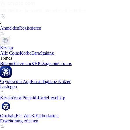
Märkte
Einzelpersonen
Unternehmen
Entdecken
/
Anmelden
Registrieren
Krypto
Alle Coins
Körbe
Earn
Staking
Trends
Bitcoin
Ethereum
XRP
Dogecoin
Cronos
Crypto.com App
Für alltägliche Nutzer
Loslegen
Krypto
Visa Prepaid-Karte
Level Up
Onchain
Für Web3-Enthusiasten
Erweiterung erhalten