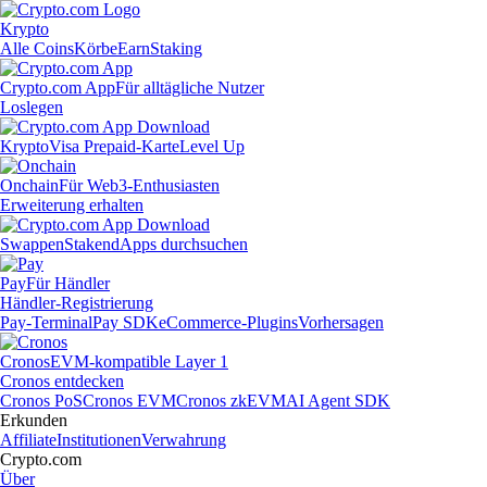
Krypto
Alle Coins
Körbe
Earn
Staking
Crypto.com App
Für alltägliche Nutzer
Loslegen
Krypto
Visa Prepaid-Karte
Level Up
Onchain
Für Web3-Enthusiasten
Erweiterung erhalten
Swappen
Staken
dApps durchsuchen
Pay
Für Händler
Händler-Registrierung
Pay-Terminal
Pay SDK
eCommerce-Plugins
Vorhersagen
Cronos
EVM-kompatible Layer 1
Cronos entdecken
Cronos PoS
Cronos EVM
Cronos zkEVM
AI Agent SDK
Erkunden
Affiliate
Institutionen
Verwahrung
Crypto.com
Über