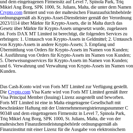
und dem eingetragenen Firmensitz auf Level 7, Spinola Park, Triq
Mikiel Ang Borg, SPK 1000, St. Julians, Malta, die unter dem Namen
Crypto.com
firmiert und von der maltesischen Finanzaufsichtsbehörde
ordnungsgemäß als Krypto-Asset-Dienstleister gemäß der Verordnung
2023/1114 über Märkte für Krypto-Assets, die in Malta durch das
Gesetz über Märkte für Krypto-Assets umgesetzt wurde, zugelassen
ist. Foris DAX MT Limited ist berechtigt, die folgenden Services zu
erbringen: 1. Umtausch von Krypto-Assets in Geldmittel; 2. Umtausch
von Krypto-Assets in andere Krypto-Assets; 3. Empfang und
Übermittlung von Orders für Krypto-Assets im Namen von Kunden;
4. Ausführung von Orders für Krypto-Assets im Namen von Kunden;
5. Überweisungsservices für Krypto-Assets im Namen von Kunden;
und 6. Verwahrung und Verwaltung von Krypto-Assets im Namen von
Kunden.
Das Cash-Konto wird von Foris MT Limited zur Verfügung gestellt.
Die
Crypto.com
Visa Karte wird von Foris MT Limited gemäß ihrer
Visa Principal Member (Issuing) Lizenz ausgestellt und beworben.
Foris MT Limited ist eine in Malta eingetragene Gesellschaft mit
beschränkter Haftung mit der Unternehmensregistrierungsnummer C
90348 und dem eingetragenen Firmensitz in Level 7, Spinola Park,
Triq Mikiel Ang Borg, SPK 1000, St. Julians, Malta, die von der
maltesischen Finanzdienstleistungsbehörde ordnungsgemäß als
Finanzinstitut mit einer Lizenz für die Ausgabe von elektronischem