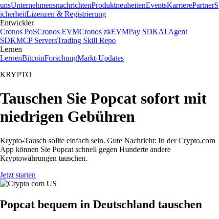
uns
Unternehmensnachrichten
Produktneuheiten
Events
Karriere
Partner
S
icherheit
Lizenzen & Registrierung
Entwickler
Cronos PoS
Cronos EVM
Cronos zkEVM
Pay SDK
AI Agent
SDK
MCP Servers
Trading Skill Repo
Lernen
Lernen
Bitcoin
Forschung
Markt-Updates
KRYPTO
Tauschen Sie Popcat sofort mit
niedrigen Gebühren
Krypto-Tausch sollte einfach sein. Gute Nachricht: In der Crypto.com
App können Sie Popcat schnell gegen Hunderte andere
Kryptowährungen tauschen.
Jetzt starten
Popcat bequem in Deutschland tauschen