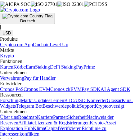
Deutsch
|
USD
Produkte
Crypto.com App
Onchain
Level Up
Märkte
Krypto
Funktionen
Karten
Körbe
Earn
Staking
DeFi Staking
Pay
Prime
Unternehmen
Verwahrung
Pay für Händler
Entwickler
Cronos PoS
Cronos EVM
Cronos zkEVM
Pay SDK
AI Agent SDK
Ressourcen
Forschung
Markt-Updates
Lernen
BTC/USD Konverter
Glossar
Kurs-
Widgets
Telegram Bot
Beschwerdepolitik
Support
Kryptooversigt
Unternehmen
Über uns
Roadmap
Karriere
Partner
Sicherheit
Nachweis der
Reserven
Affiliate
Lizenzen & Registrierungen
Krypto-Asset
Exploration Hub
Klima
Capital
Verifizieren
Richtlinie zu
Interessenkonflikten