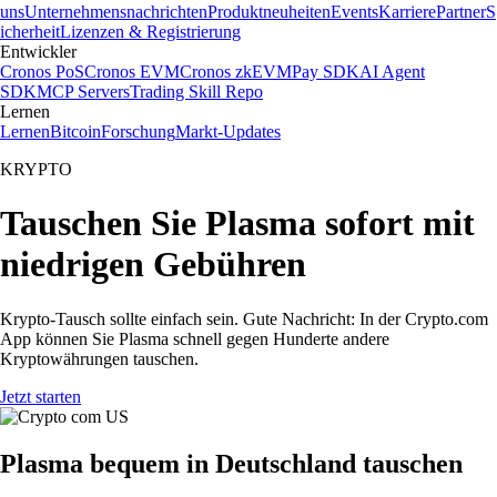
uns
Unternehmensnachrichten
Produktneuheiten
Events
Karriere
Partner
S
icherheit
Lizenzen & Registrierung
Entwickler
Cronos PoS
Cronos EVM
Cronos zkEVM
Pay SDK
AI Agent
SDK
MCP Servers
Trading Skill Repo
Lernen
Lernen
Bitcoin
Forschung
Markt-Updates
KRYPTO
Tauschen Sie Plasma sofort mit
niedrigen Gebühren
Krypto-Tausch sollte einfach sein. Gute Nachricht: In der Crypto.com
App können Sie Plasma schnell gegen Hunderte andere
Kryptowährungen tauschen.
Jetzt starten
Plasma bequem in Deutschland tauschen