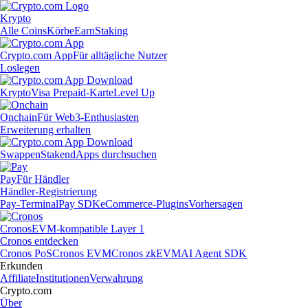
Krypto
Alle Coins
Körbe
Earn
Staking
Crypto.com App
Für alltägliche Nutzer
Loslegen
Krypto
Visa Prepaid-Karte
Level Up
Onchain
Für Web3-Enthusiasten
Erweiterung erhalten
Swappen
Staken
dApps durchsuchen
Pay
Für Händler
Händler-Registrierung
Pay-Terminal
Pay SDK
eCommerce-Plugins
Vorhersagen
Cronos
EVM-kompatible Layer 1
Cronos entdecken
Cronos PoS
Cronos EVM
Cronos zkEVM
AI Agent SDK
Erkunden
Affiliate
Institutionen
Verwahrung
Crypto.com
Über