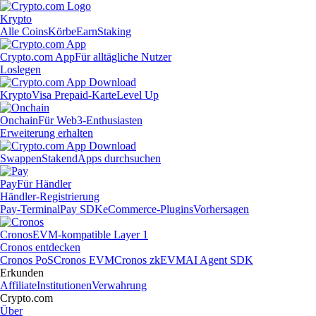
Krypto
Alle Coins
Körbe
Earn
Staking
Crypto.com App
Für alltägliche Nutzer
Loslegen
Krypto
Visa Prepaid-Karte
Level Up
Onchain
Für Web3-Enthusiasten
Erweiterung erhalten
Swappen
Staken
dApps durchsuchen
Pay
Für Händler
Händler-Registrierung
Pay-Terminal
Pay SDK
eCommerce-Plugins
Vorhersagen
Cronos
EVM-kompatible Layer 1
Cronos entdecken
Cronos PoS
Cronos EVM
Cronos zkEVM
AI Agent SDK
Erkunden
Affiliate
Institutionen
Verwahrung
Crypto.com
Über