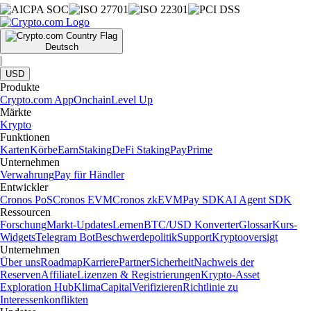
Deutsch
|
USD
Produkte
Crypto.com App
Onchain
Level Up
Märkte
Krypto
Funktionen
Karten
Körbe
Earn
Staking
DeFi Staking
Pay
Prime
Unternehmen
Verwahrung
Pay für Händler
Entwickler
Cronos PoS
Cronos EVM
Cronos zkEVM
Pay SDK
AI Agent SDK
Ressourcen
Forschung
Markt-Updates
Lernen
BTC/USD Konverter
Glossar
Kurs-
Widgets
Telegram Bot
Beschwerdepolitik
Support
Kryptooversigt
Unternehmen
Über uns
Roadmap
Karriere
Partner
Sicherheit
Nachweis der
Reserven
Affiliate
Lizenzen & Registrierungen
Krypto-Asset
Exploration Hub
Klima
Capital
Verifizieren
Richtlinie zu
Interessenkonflikten