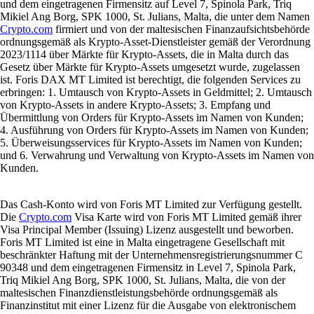
und dem eingetragenen Firmensitz auf Level 7, Spinola Park, Triq
Mikiel Ang Borg, SPK 1000, St. Julians, Malta, die unter dem Namen
Crypto.com
firmiert und von der maltesischen Finanzaufsichtsbehörde
ordnungsgemäß als Krypto-Asset-Dienstleister gemäß der Verordnung
2023/1114 über Märkte für Krypto-Assets, die in Malta durch das
Gesetz über Märkte für Krypto-Assets umgesetzt wurde, zugelassen
ist. Foris DAX MT Limited ist berechtigt, die folgenden Services zu
erbringen: 1. Umtausch von Krypto-Assets in Geldmittel; 2. Umtausch
von Krypto-Assets in andere Krypto-Assets; 3. Empfang und
Übermittlung von Orders für Krypto-Assets im Namen von Kunden;
4. Ausführung von Orders für Krypto-Assets im Namen von Kunden;
5. Überweisungsservices für Krypto-Assets im Namen von Kunden;
und 6. Verwahrung und Verwaltung von Krypto-Assets im Namen von
Kunden.
Das Cash-Konto wird von Foris MT Limited zur Verfügung gestellt.
Die
Crypto.com
Visa Karte wird von Foris MT Limited gemäß ihrer
Visa Principal Member (Issuing) Lizenz ausgestellt und beworben.
Foris MT Limited ist eine in Malta eingetragene Gesellschaft mit
beschränkter Haftung mit der Unternehmensregistrierungsnummer C
90348 und dem eingetragenen Firmensitz in Level 7, Spinola Park,
Triq Mikiel Ang Borg, SPK 1000, St. Julians, Malta, die von der
maltesischen Finanzdienstleistungsbehörde ordnungsgemäß als
Finanzinstitut mit einer Lizenz für die Ausgabe von elektronischem