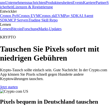
uns
Unternehmensnachrichten
Produktneuheiten
Events
Karriere
Partner
S
icherheit
Lizenzen & Registrierung
Entwickler
Cronos PoS
Cronos EVM
Cronos zkEVM
Pay SDK
AI Agent
SDK
MCP Servers
Trading Skill Repo
Lernen
Lernen
Bitcoin
Forschung
Markt-Updates
KRYPTO
Tauschen Sie Pixels sofort mit
niedrigen Gebühren
Krypto-Tausch sollte einfach sein. Gute Nachricht: In der Crypto.com
App können Sie Pixels schnell gegen Hunderte andere
Kryptowährungen tauschen.
Jetzt starten
Pixels bequem in Deutschland tauschen