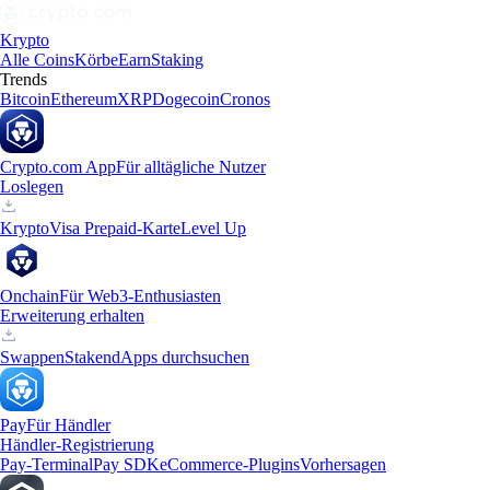
Krypto
Alle Coins
Körbe
Earn
Staking
Trends
Bitcoin
Ethereum
XRP
Dogecoin
Cronos
Crypto.com App
Für alltägliche Nutzer
Loslegen
Krypto
Visa Prepaid-Karte
Level Up
Onchain
Für Web3-Enthusiasten
Erweiterung erhalten
Swappen
Staken
dApps durchsuchen
Pay
Für Händler
Händler-Registrierung
Pay-Terminal
Pay SDK
eCommerce-Plugins
Vorhersagen