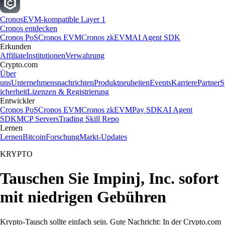
Cronos
EVM-kompatible Layer 1
Cronos entdecken
Cronos PoS
Cronos EVM
Cronos zkEVM
AI Agent SDK
Erkunden
Affiliate
Institutionen
Verwahrung
Crypto.com
Über
uns
Unternehmensnachrichten
Produktneuheiten
Events
Karriere
Partner
S
icherheit
Lizenzen & Registrierung
Entwickler
Cronos PoS
Cronos EVM
Cronos zkEVM
Pay SDK
AI Agent
SDK
MCP Servers
Trading Skill Repo
Lernen
Lernen
Bitcoin
Forschung
Markt-Updates
KRYPTO
Tauschen Sie Impinj, Inc. sofort
mit niedrigen Gebühren
Krypto-Tausch sollte einfach sein. Gute Nachricht: In der Crypto.com