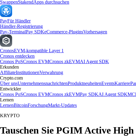
Swappen
Staken
dApps durchsuchen
Pay
Für Händler
Händler-Registrierung
Pay-Terminal
Pay SDK
eCommerce-Plugins
Vorhersagen
Cronos
EVM-kompatible Layer 1
Cronos entdecken
Cronos PoS
Cronos EVM
Cronos zkEVM
AI Agent SDK
Erkunden
Affiliate
Institutionen
Verwahrung
Crypto.com
Über uns
Unternehmensnachrichten
Produktneuheiten
Events
Karriere
Pa
Entwickler
Cronos PoS
Cronos EVM
Cronos zkEVM
Pay SDK
AI Agent SDK
MCP
Lernen
Lernen
Bitcoin
Forschung
Markt-Updates
KRYPTO
Tauschen Sie PGIM Active High 