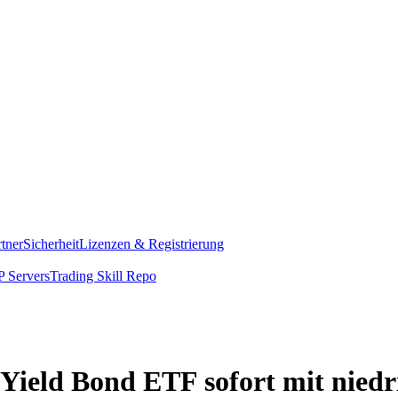
rtner
Sicherheit
Lizenzen & Registrierung
 Servers
Trading Skill Repo
Yield Bond ETF sofort mit nied