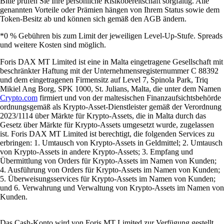
Bitte prüfen Sie Ihre persönliche Risikobereitschaft sorgfältig. Alle
genannten Vorteile oder Prämien hängen von Ihrem Status sowie dem
Token-Besitz ab und können sich gemäß den AGB ändern.
*0 % Gebühren bis zum Limit der jeweiligen Level-Up-Stufe. Spreads
und weitere Kosten sind möglich.
Foris DAX MT Limited ist eine in Malta eingetragene Gesellschaft mit
beschränkter Haftung mit der Unternehmensregisternummer C 88392
und dem eingetragenen Firmensitz auf Level 7, Spinola Park, Triq
Mikiel Ang Borg, SPK 1000, St. Julians, Malta, die unter dem Namen
Crypto.com
firmiert und von der maltesischen Finanzaufsichtsbehörde
ordnungsgemäß als Krypto-Asset-Dienstleister gemäß der Verordnung
2023/1114 über Märkte für Krypto-Assets, die in Malta durch das
Gesetz über Märkte für Krypto-Assets umgesetzt wurde, zugelassen
ist. Foris DAX MT Limited ist berechtigt, die folgenden Services zu
erbringen: 1. Umtausch von Krypto-Assets in Geldmittel; 2. Umtausch
von Krypto-Assets in andere Krypto-Assets; 3. Empfang und
Übermittlung von Orders für Krypto-Assets im Namen von Kunden;
4. Ausführung von Orders für Krypto-Assets im Namen von Kunden;
5. Überweisungsservices für Krypto-Assets im Namen von Kunden;
und 6. Verwahrung und Verwaltung von Krypto-Assets im Namen von
Kunden.
Das Cash-Konto wird von Foris MT Limited zur Verfügung gestellt.