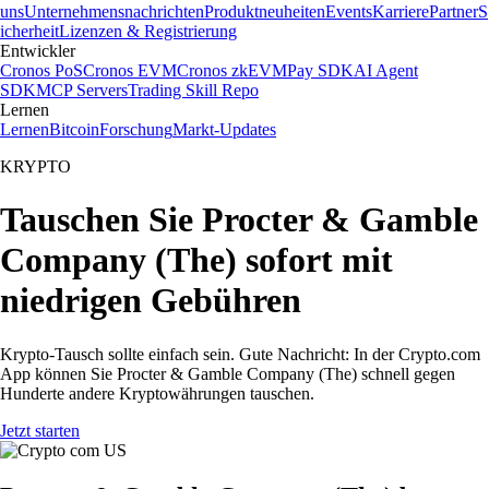
uns
Unternehmensnachrichten
Produktneuheiten
Events
Karriere
Partner
S
icherheit
Lizenzen & Registrierung
Entwickler
Cronos PoS
Cronos EVM
Cronos zkEVM
Pay SDK
AI Agent
SDK
MCP Servers
Trading Skill Repo
Lernen
Lernen
Bitcoin
Forschung
Markt-Updates
KRYPTO
Tauschen Sie Procter & Gamble
Company (The) sofort mit
niedrigen Gebühren
Krypto-Tausch sollte einfach sein. Gute Nachricht: In der Crypto.com
App können Sie Procter & Gamble Company (The) schnell gegen
Hunderte andere Kryptowährungen tauschen.
Jetzt starten