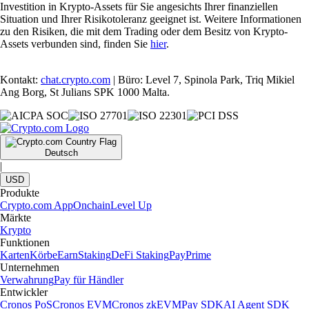
Investition in Krypto-Assets für Sie angesichts Ihrer finanziellen
Situation und Ihrer Risikotoleranz geeignet ist. Weitere Informationen
zu den Risiken, die mit dem Trading oder dem Besitz von Krypto-
Assets verbunden sind, finden Sie
hier
.
Kontakt:
chat.crypto.com
| Büro: Level 7, Spinola Park, Triq Mikiel
Ang Borg, St Julians SPK 1000 Malta.
Deutsch
|
USD
Produkte
Crypto.com App
Onchain
Level Up
Märkte
Krypto
Funktionen
Karten
Körbe
Earn
Staking
DeFi Staking
Pay
Prime
Unternehmen
Verwahrung
Pay für Händler
Entwickler
Cronos PoS
Cronos EVM
Cronos zkEVM
Pay SDK
AI Agent SDK