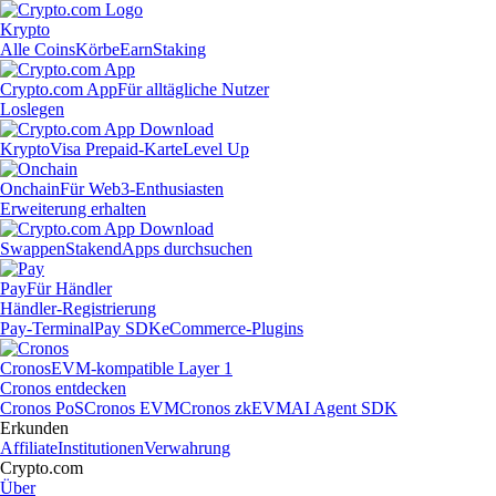
Krypto
Alle Coins
Körbe
Earn
Staking
Crypto.com App
Für alltägliche Nutzer
Loslegen
Krypto
Visa Prepaid-Karte
Level Up
Onchain
Für Web3-Enthusiasten
Erweiterung erhalten
Swappen
Staken
dApps durchsuchen
Pay
Für Händler
Händler-Registrierung
Pay-Terminal
Pay SDK
eCommerce-Plugins
Cronos
EVM-kompatible Layer 1
Cronos entdecken
Cronos PoS
Cronos EVM
Cronos zkEVM
AI Agent SDK
Erkunden
Affiliate
Institutionen
Verwahrung
Crypto.com
Über