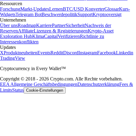
Ressourcen
Forschung
Markt-Updates
Lernen
BTC/USD Konverter
Glossar
Kurs-
Widgets
Telegram Bot
Beschwerdepolitik
Support
Kryptooversigt
Unternehmen
Über uns
Roadmap
Karriere
Partner
Sicherheit
Nachweis der
Reserven
Affiliate
Lizenzen & Registrierungen
Krypto-Asset
Exploration Hub
Klima
Capital
Verifizieren
Richtlinie zu
Interessenkonflikten
Updates
X
Produktneuheiten
Events
Reddit
Discord
Instagram
Facebook
Linkedin
TradingView
Cryptocurrency in Every Wallet™
Copyright © 2018 - 2026 Crypto.com. Alle Rechte vorbehalten.
EEA Allgemeine Geschäftsbedingungen
Datenschutzerklärung
Fees &
Limits
Status
Cookie-Einstellungen