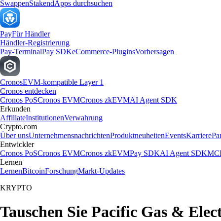
Swappen
Staken
dApps durchsuchen
Pay
Für Händler
Händler-Registrierung
Pay-Terminal
Pay SDK
eCommerce-Plugins
Vorhersagen
Cronos
EVM-kompatible Layer 1
Cronos entdecken
Cronos PoS
Cronos EVM
Cronos zkEVM
AI Agent SDK
Erkunden
Affiliate
Institutionen
Verwahrung
Crypto.com
Über uns
Unternehmensnachrichten
Produktneuheiten
Events
Karriere
Pa
Entwickler
Cronos PoS
Cronos EVM
Cronos zkEVM
Pay SDK
AI Agent SDK
MCP
Lernen
Lernen
Bitcoin
Forschung
Markt-Updates
KRYPTO
Tauschen Sie Pacific Gas & Elec