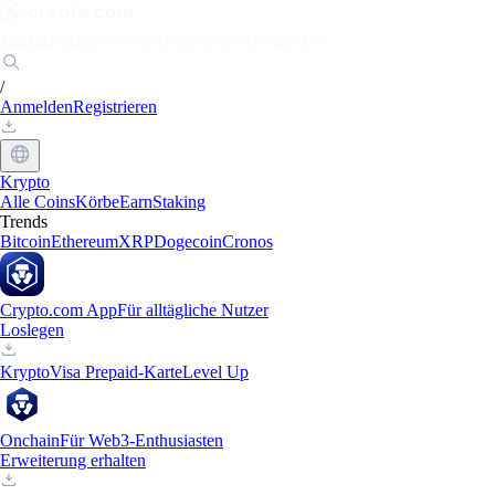
Märkte
Einzelpersonen
Unternehmen
Entdecken
/
Anmelden
Registrieren
Krypto
Alle Coins
Körbe
Earn
Staking
Trends
Bitcoin
Ethereum
XRP
Dogecoin
Cronos
Crypto.com App
Für alltägliche Nutzer
Loslegen
Krypto
Visa Prepaid-Karte
Level Up
Onchain
Für Web3-Enthusiasten
Erweiterung erhalten