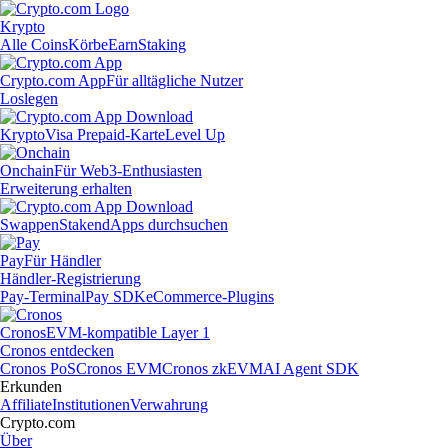
Krypto
Alle Coins
Körbe
Earn
Staking
Crypto.com App
Für alltägliche Nutzer
Loslegen
Krypto
Visa Prepaid-Karte
Level Up
Onchain
Für Web3-Enthusiasten
Erweiterung erhalten
Swappen
Staken
dApps durchsuchen
Pay
Für Händler
Händler-Registrierung
Pay-Terminal
Pay SDK
eCommerce-Plugins
Cronos
EVM-kompatible Layer 1
Cronos entdecken
Cronos PoS
Cronos EVM
Cronos zkEVM
AI Agent SDK
Erkunden
Affiliate
Institutionen
Verwahrung
Crypto.com
Über