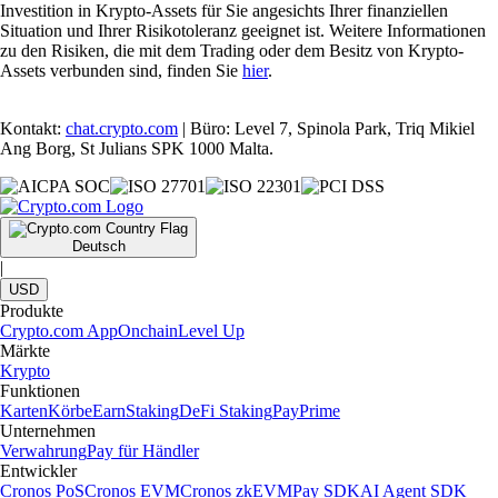
Investition in Krypto-Assets für Sie angesichts Ihrer finanziellen
Situation und Ihrer Risikotoleranz geeignet ist. Weitere Informationen
zu den Risiken, die mit dem Trading oder dem Besitz von Krypto-
Assets verbunden sind, finden Sie
hier
.
Kontakt:
chat.crypto.com
| Büro: Level 7, Spinola Park, Triq Mikiel
Ang Borg, St Julians SPK 1000 Malta.
Deutsch
|
USD
Produkte
Crypto.com App
Onchain
Level Up
Märkte
Krypto
Funktionen
Karten
Körbe
Earn
Staking
DeFi Staking
Pay
Prime
Unternehmen
Verwahrung
Pay für Händler
Entwickler
Cronos PoS
Cronos EVM
Cronos zkEVM
Pay SDK
AI Agent SDK