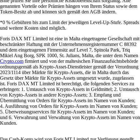
Bitte prüfen Sie Ihre persönliche Risikobereitschaft sorgfältig. Alle
genannten Vorteile oder Prämien hängen von Ihrem Status sowie dem
Token-Besitz ab und können sich gemäß den AGB ändern.
*0 % Gebühren bis zum Limit der jeweiligen Level-Up-Stufe. Spreads
und weitere Kosten sind möglich.
Foris DAX MT Limited ist eine in Malta eingetragene Gesellschaft mit
beschränkter Haftung mit der Unternehmensregisternummer C 88392
und dem eingetragenen Firmensitz auf Level 7, Spinola Park, Triq
Mikiel Ang Borg, SPK 1000, St. Julians, Malta, die unter dem Namen
Crypto.com
firmiert und von der maltesischen Finanzaufsichtsbehörde
ordnungsgemäß als Krypto-Asset-Dienstleister gemäß der Verordnung
2023/1114 über Märkte für Krypto-Assets, die in Malta durch das
Gesetz über Märkte für Krypto-Assets umgesetzt wurde, zugelassen
ist. Foris DAX MT Limited ist berechtigt, die folgenden Services zu
erbringen: 1. Umtausch von Krypto-Assets in Geldmittel; 2. Umtausch
von Krypto-Assets in andere Krypto-Assets; 3. Empfang und
Übermittlung von Orders für Krypto-Assets im Namen von Kunden;
4. Ausführung von Orders für Krypto-Assets im Namen von Kunden;
5. Überweisungsservices für Krypto-Assets im Namen von Kunden;
und 6. Verwahrung und Verwaltung von Krypto-Assets im Namen von
Kunden.
Das Cash-Konto wird von Foris MT Limited zur Verfügung gestellt.