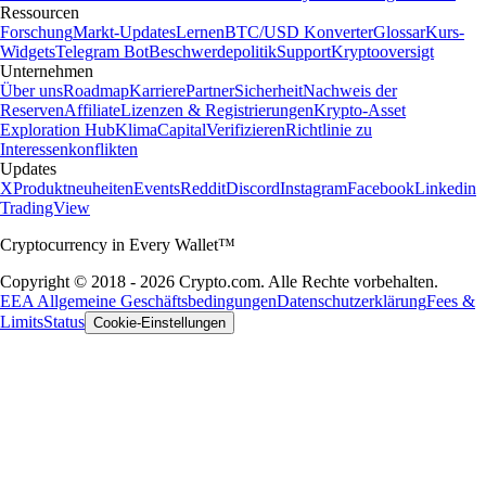
Ressourcen
Forschung
Markt-Updates
Lernen
BTC/USD Konverter
Glossar
Kurs-
Widgets
Telegram Bot
Beschwerdepolitik
Support
Kryptooversigt
Unternehmen
Über uns
Roadmap
Karriere
Partner
Sicherheit
Nachweis der
Reserven
Affiliate
Lizenzen & Registrierungen
Krypto-Asset
Exploration Hub
Klima
Capital
Verifizieren
Richtlinie zu
Interessenkonflikten
Updates
X
Produktneuheiten
Events
Reddit
Discord
Instagram
Facebook
Linkedin
TradingView
Cryptocurrency in Every Wallet™
Copyright © 2018 - 2026 Crypto.com. Alle Rechte vorbehalten.
EEA Allgemeine Geschäftsbedingungen
Datenschutzerklärung
Fees &
Limits
Status
Cookie-Einstellungen