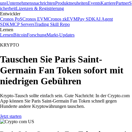
uns
Unternehmensnachrichten
Produktneuheiten
Events
Karriere
Partner
S
icherheit
Lizenzen & Registrierung
Entwickler
Cronos PoS
Cronos EVM
Cronos zkEVM
Pay SDK
AI Agent
SDK
MCP Servers
Trading Skill Repo
Lernen
Lernen
Bitcoin
Forschung
Markt-Updates
KRYPTO
Tauschen Sie Paris Saint-
Germain Fan Token sofort mit
niedrigen Gebühren
Krypto-Tausch sollte einfach sein. Gute Nachricht: In der Crypto.com
App können Sie Paris Saint-Germain Fan Token schnell gegen
Hunderte andere Kryptowährungen tauschen.
Jetzt starten