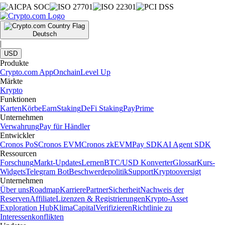
Deutsch
|
USD
Produkte
Crypto.com App
Onchain
Level Up
Märkte
Krypto
Funktionen
Karten
Körbe
Earn
Staking
DeFi Staking
Pay
Prime
Unternehmen
Verwahrung
Pay für Händler
Entwickler
Cronos PoS
Cronos EVM
Cronos zkEVM
Pay SDK
AI Agent SDK
Ressourcen
Forschung
Markt-Updates
Lernen
BTC/USD Konverter
Glossar
Kurs-
Widgets
Telegram Bot
Beschwerdepolitik
Support
Kryptooversigt
Unternehmen
Über uns
Roadmap
Karriere
Partner
Sicherheit
Nachweis der
Reserven
Affiliate
Lizenzen & Registrierungen
Krypto-Asset
Exploration Hub
Klima
Capital
Verifizieren
Richtlinie zu
Interessenkonflikten