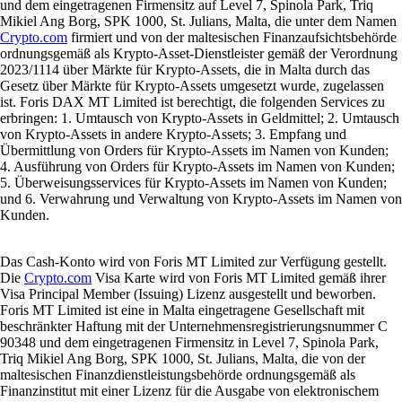
und dem eingetragenen Firmensitz auf Level 7, Spinola Park, Triq
Mikiel Ang Borg, SPK 1000, St. Julians, Malta, die unter dem Namen
Crypto.com
firmiert und von der maltesischen Finanzaufsichtsbehörde
ordnungsgemäß als Krypto-Asset-Dienstleister gemäß der Verordnung
2023/1114 über Märkte für Krypto-Assets, die in Malta durch das
Gesetz über Märkte für Krypto-Assets umgesetzt wurde, zugelassen
ist. Foris DAX MT Limited ist berechtigt, die folgenden Services zu
erbringen: 1. Umtausch von Krypto-Assets in Geldmittel; 2. Umtausch
von Krypto-Assets in andere Krypto-Assets; 3. Empfang und
Übermittlung von Orders für Krypto-Assets im Namen von Kunden;
4. Ausführung von Orders für Krypto-Assets im Namen von Kunden;
5. Überweisungsservices für Krypto-Assets im Namen von Kunden;
und 6. Verwahrung und Verwaltung von Krypto-Assets im Namen von
Kunden.
Das Cash-Konto wird von Foris MT Limited zur Verfügung gestellt.
Die
Crypto.com
Visa Karte wird von Foris MT Limited gemäß ihrer
Visa Principal Member (Issuing) Lizenz ausgestellt und beworben.
Foris MT Limited ist eine in Malta eingetragene Gesellschaft mit
beschränkter Haftung mit der Unternehmensregistrierungsnummer C
90348 und dem eingetragenen Firmensitz in Level 7, Spinola Park,
Triq Mikiel Ang Borg, SPK 1000, St. Julians, Malta, die von der
maltesischen Finanzdienstleistungsbehörde ordnungsgemäß als
Finanzinstitut mit einer Lizenz für die Ausgabe von elektronischem