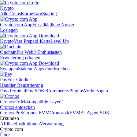
Krypto
Alle Coins
Körbe
Earn
Staking
Crypto.com App
Für alltägliche Nutzer
Loslegen
Krypto
Visa Prepaid-Karte
Level Up
Onchain
Für Web3-Enthusiasten
Erweiterung erhalten
Swappen
Staken
dApps durchsuchen
Pay
Für Händler
Händler-Registrierung
Pay-Terminal
Pay SDK
eCommerce-Plugins
Vorhersagen
Cronos
EVM-kompatible Layer 1
Cronos entdecken
Cronos PoS
Cronos EVM
Cronos zkEVM
AI Agent SDK
Erkunden
Affiliate
Institutionen
Verwahrung
Crypto.com
Über