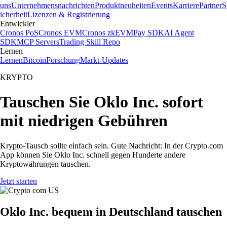
uns
Unternehmensnachrichten
Produktneuheiten
Events
Karriere
Partner
S
icherheit
Lizenzen & Registrierung
Entwickler
Cronos PoS
Cronos EVM
Cronos zkEVM
Pay SDK
AI Agent
SDK
MCP Servers
Trading Skill Repo
Lernen
Lernen
Bitcoin
Forschung
Markt-Updates
KRYPTO
Tauschen Sie Oklo Inc. sofort
mit niedrigen Gebühren
Krypto-Tausch sollte einfach sein. Gute Nachricht: In der Crypto.com
App können Sie Oklo Inc. schnell gegen Hunderte andere
Kryptowährungen tauschen.
Jetzt starten
Oklo Inc. bequem in Deutschland tauschen