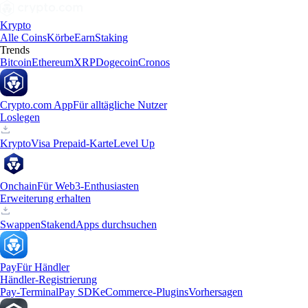
Krypto
Alle Coins
Körbe
Earn
Staking
Trends
Bitcoin
Ethereum
XRP
Dogecoin
Cronos
Crypto.com App
Für alltägliche Nutzer
Loslegen
Krypto
Visa Prepaid-Karte
Level Up
Onchain
Für Web3-Enthusiasten
Erweiterung erhalten
Swappen
Staken
dApps durchsuchen
Pay
Für Händler
Händler-Registrierung
Pay-Terminal
Pay SDK
eCommerce-Plugins
Vorhersagen