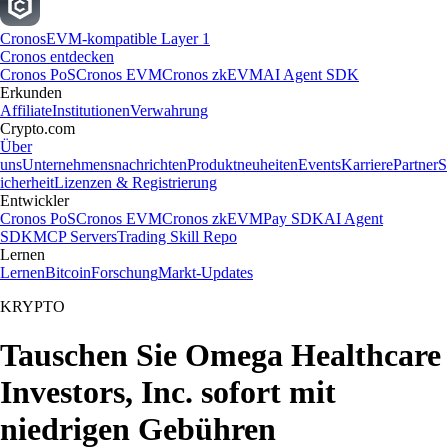
Cronos
EVM-kompatible Layer 1
Cronos entdecken
Cronos PoS
Cronos EVM
Cronos zkEVM
AI Agent SDK
Erkunden
Affiliate
Institutionen
Verwahrung
Crypto.com
Über
uns
Unternehmensnachrichten
Produktneuheiten
Events
Karriere
Partner
S
icherheit
Lizenzen & Registrierung
Entwickler
Cronos PoS
Cronos EVM
Cronos zkEVM
Pay SDK
AI Agent
SDK
MCP Servers
Trading Skill Repo
Lernen
Lernen
Bitcoin
Forschung
Markt-Updates
KRYPTO
Tauschen Sie Omega Healthcare
Investors, Inc. sofort mit
niedrigen Gebühren