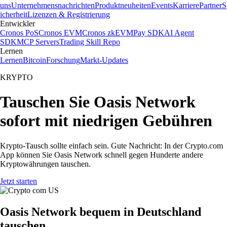
uns
Unternehmensnachrichten
Produktneuheiten
Events
Karriere
Partner
S
icherheit
Lizenzen & Registrierung
Entwickler
Cronos PoS
Cronos EVM
Cronos zkEVM
Pay SDK
AI Agent
SDK
MCP Servers
Trading Skill Repo
Lernen
Lernen
Bitcoin
Forschung
Markt-Updates
KRYPTO
Tauschen Sie Oasis Network
sofort mit niedrigen Gebühren
Krypto-Tausch sollte einfach sein. Gute Nachricht: In der Crypto.com
App können Sie Oasis Network schnell gegen Hunderte andere
Kryptowährungen tauschen.
Jetzt starten
Oasis Network bequem in Deutschland
tauschen