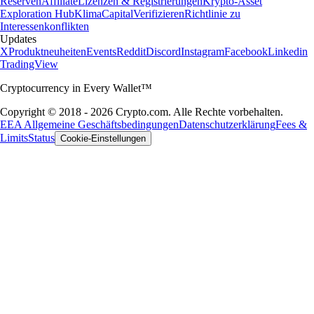
Reserven
Affiliate
Lizenzen & Registrierungen
Krypto-Asset
Exploration Hub
Klima
Capital
Verifizieren
Richtlinie zu
Interessenkonflikten
Updates
X
Produktneuheiten
Events
Reddit
Discord
Instagram
Facebook
Linkedin
TradingView
Cryptocurrency in Every Wallet™
Copyright © 2018 - 2026 Crypto.com. Alle Rechte vorbehalten.
EEA Allgemeine Geschäftsbedingungen
Datenschutzerklärung
Fees &
Limits
Status
Cookie-Einstellungen