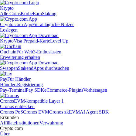
Krypto
Alle Coins
Körbe
Earn
Staking
Crypto.com App
Für alltägliche Nutzer
Loslegen
Krypto
Visa Prepaid-Karte
Level Up
Onchain
Für Web3-Enthusiasten
Erweiterung erhalten
Swappen
Staken
dApps durchsuchen
Pay
Für Händler
Händler-Registrierung
Pay-Terminal
Pay SDK
eCommerce-Plugins
Vorhersagen
Cronos
EVM-kompatible Layer 1
Cronos entdecken
Cronos PoS
Cronos EVM
Cronos zkEVM
AI Agent SDK
Erkunden
Affiliate
Institutionen
Verwahrung
Crypto.com
Über