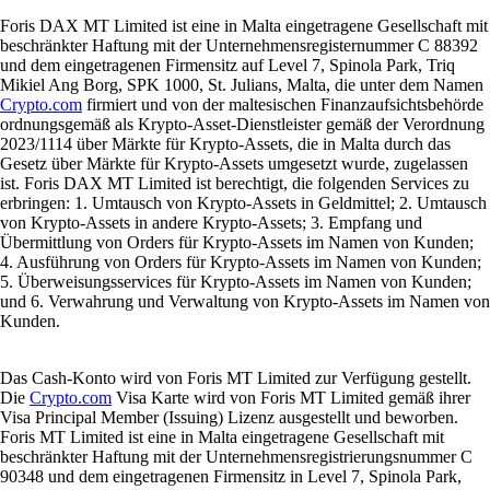
Foris DAX MT Limited ist eine in Malta eingetragene Gesellschaft mit
beschränkter Haftung mit der Unternehmensregisternummer C 88392
und dem eingetragenen Firmensitz auf Level 7, Spinola Park, Triq
Mikiel Ang Borg, SPK 1000, St. Julians, Malta, die unter dem Namen
Crypto.com
firmiert und von der maltesischen Finanzaufsichtsbehörde
ordnungsgemäß als Krypto-Asset-Dienstleister gemäß der Verordnung
2023/1114 über Märkte für Krypto-Assets, die in Malta durch das
Gesetz über Märkte für Krypto-Assets umgesetzt wurde, zugelassen
ist. Foris DAX MT Limited ist berechtigt, die folgenden Services zu
erbringen: 1. Umtausch von Krypto-Assets in Geldmittel; 2. Umtausch
von Krypto-Assets in andere Krypto-Assets; 3. Empfang und
Übermittlung von Orders für Krypto-Assets im Namen von Kunden;
4. Ausführung von Orders für Krypto-Assets im Namen von Kunden;
5. Überweisungsservices für Krypto-Assets im Namen von Kunden;
und 6. Verwahrung und Verwaltung von Krypto-Assets im Namen von
Kunden.
Das Cash-Konto wird von Foris MT Limited zur Verfügung gestellt.
Die
Crypto.com
Visa Karte wird von Foris MT Limited gemäß ihrer
Visa Principal Member (Issuing) Lizenz ausgestellt und beworben.
Foris MT Limited ist eine in Malta eingetragene Gesellschaft mit
beschränkter Haftung mit der Unternehmensregistrierungsnummer C
90348 und dem eingetragenen Firmensitz in Level 7, Spinola Park,