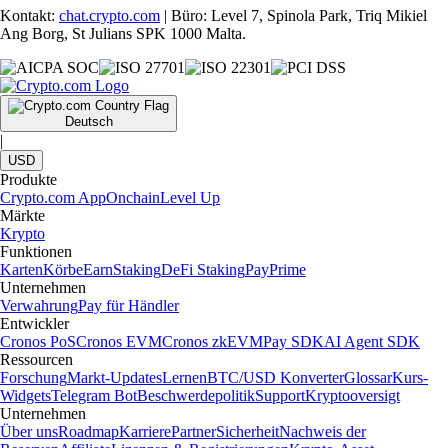
Kontakt:
chat.crypto.com
| Büro: Level 7, Spinola Park, Triq Mikiel
Ang Borg, St Julians SPK 1000 Malta.
Deutsch
|
USD
Produkte
Crypto.com App
Onchain
Level Up
Märkte
Krypto
Funktionen
Karten
Körbe
Earn
Staking
DeFi Staking
Pay
Prime
Unternehmen
Verwahrung
Pay für Händler
Entwickler
Cronos PoS
Cronos EVM
Cronos zkEVM
Pay SDK
AI Agent SDK
Ressourcen
Forschung
Markt-Updates
Lernen
BTC/USD Konverter
Glossar
Kurs-
Widgets
Telegram Bot
Beschwerdepolitik
Support
Kryptooversigt
Unternehmen
Über uns
Roadmap
Karriere
Partner
Sicherheit
Nachweis der