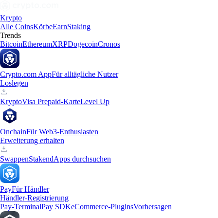
Krypto
Alle Coins
Körbe
Earn
Staking
Trends
Bitcoin
Ethereum
XRP
Dogecoin
Cronos
Crypto.com App
Für alltägliche Nutzer
Loslegen
Krypto
Visa Prepaid-Karte
Level Up
Onchain
Für Web3-Enthusiasten
Erweiterung erhalten
Swappen
Staken
dApps durchsuchen
Pay
Für Händler
Händler-Registrierung
Pay-Terminal
Pay SDK
eCommerce-Plugins
Vorhersagen