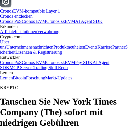
Cronos
EVM-kompatible Layer 1
Cronos entdecken
Cronos PoS
Cronos EVM
Cronos zkEVM
AI Agent SDK
Erkunden
Affiliate
Institutionen
Verwahrung
Crypto.com
Über
uns
Unternehmensnachrichten
Produktneuheiten
Events
Karriere
Partner
S
icherheit
Lizenzen & Registrierung
Entwickler
Cronos PoS
Cronos EVM
Cronos zkEVM
Pay SDK
AI Agent
SDK
MCP Servers
Trading Skill Repo
Lernen
Lernen
Bitcoin
Forschung
Markt-Updates
KRYPTO
Tauschen Sie New York Times
Company (The) sofort mit
niedrigen Gebühren