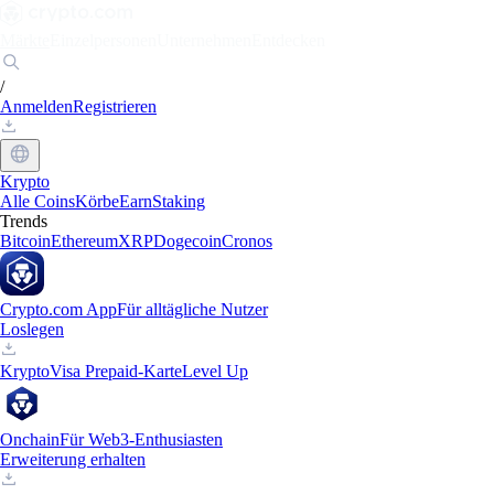
Märkte
Einzelpersonen
Unternehmen
Entdecken
/
Anmelden
Registrieren
Krypto
Alle Coins
Körbe
Earn
Staking
Trends
Bitcoin
Ethereum
XRP
Dogecoin
Cronos
Crypto.com App
Für alltägliche Nutzer
Loslegen
Krypto
Visa Prepaid-Karte
Level Up
Onchain
Für Web3-Enthusiasten
Erweiterung erhalten