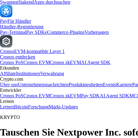
Swappen
Staken
dApps durchsuchen
Pay
Für Händler
Händler-Registrierung
Pay-Terminal
Pay SDK
eCommerce-Plugins
Vorhersagen
Cronos
EVM-kompatible Layer 1
Cronos entdecken
Cronos PoS
Cronos EVM
Cronos zkEVM
AI Agent SDK
Erkunden
Affiliate
Institutionen
Verwahrung
Crypto.com
Über uns
Unternehmensnachrichten
Produktneuheiten
Events
Karriere
Pa
Entwickler
Cronos PoS
Cronos EVM
Cronos zkEVM
Pay SDK
AI Agent SDK
MCP
Lernen
Lernen
Bitcoin
Forschung
Markt-Updates
KRYPTO
Tauschen Sie Nextpower Inc. sof