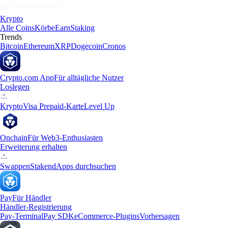
Krypto
Alle Coins
Körbe
Earn
Staking
Trends
Bitcoin
Ethereum
XRP
Dogecoin
Cronos
Crypto.com App
Für alltägliche Nutzer
Loslegen
Krypto
Visa Prepaid-Karte
Level Up
Onchain
Für Web3-Enthusiasten
Erweiterung erhalten
Swappen
Staken
dApps durchsuchen
Pay
Für Händler
Händler-Registrierung
Pay-Terminal
Pay SDK
eCommerce-Plugins
Vorhersagen