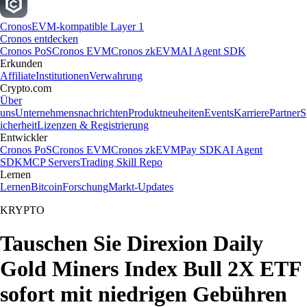
Cronos
EVM-kompatible Layer 1
Cronos entdecken
Cronos PoS
Cronos EVM
Cronos zkEVM
AI Agent SDK
Erkunden
Affiliate
Institutionen
Verwahrung
Crypto.com
Über
uns
Unternehmensnachrichten
Produktneuheiten
Events
Karriere
Partner
S
icherheit
Lizenzen & Registrierung
Entwickler
Cronos PoS
Cronos EVM
Cronos zkEVM
Pay SDK
AI Agent
SDK
MCP Servers
Trading Skill Repo
Lernen
Lernen
Bitcoin
Forschung
Markt-Updates
KRYPTO
Tauschen Sie Direxion Daily
Gold Miners Index Bull 2X ETF
sofort mit niedrigen Gebühren