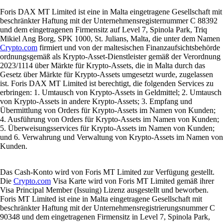
Foris DAX MT Limited ist eine in Malta eingetragene Gesellschaft mit
beschränkter Haftung mit der Unternehmensregisternummer C 88392
und dem eingetragenen Firmensitz auf Level 7, Spinola Park, Triq
Mikiel Ang Borg, SPK 1000, St. Julians, Malta, die unter dem Namen
Crypto.com
firmiert und von der maltesischen Finanzaufsichtsbehörde
ordnungsgemäß als Krypto-Asset-Dienstleister gemäß der Verordnung
2023/1114 über Märkte für Krypto-Assets, die in Malta durch das
Gesetz über Märkte für Krypto-Assets umgesetzt wurde, zugelassen
ist. Foris DAX MT Limited ist berechtigt, die folgenden Services zu
erbringen: 1. Umtausch von Krypto-Assets in Geldmittel; 2. Umtausch
von Krypto-Assets in andere Krypto-Assets; 3. Empfang und
Übermittlung von Orders für Krypto-Assets im Namen von Kunden;
4. Ausführung von Orders für Krypto-Assets im Namen von Kunden;
5. Überweisungsservices für Krypto-Assets im Namen von Kunden;
und 6. Verwahrung und Verwaltung von Krypto-Assets im Namen von
Kunden.
Das Cash-Konto wird von Foris MT Limited zur Verfügung gestellt.
Die
Crypto.com
Visa Karte wird von Foris MT Limited gemäß ihrer
Visa Principal Member (Issuing) Lizenz ausgestellt und beworben.
Foris MT Limited ist eine in Malta eingetragene Gesellschaft mit
beschränkter Haftung mit der Unternehmensregistrierungsnummer C
90348 und dem eingetragenen Firmensitz in Level 7, Spinola Park,