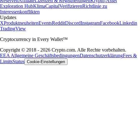
Reserven
Affiliate
Lizenzen & Registrierungen
Krypto-Asset
Exploration Hub
Klima
Capital
Verifizieren
Richtlinie zu
Interessenkonflikten
Updates
X
Produktneuheiten
Events
Reddit
Discord
Instagram
Facebook
Linkedin
TradingView
Cryptocurrency in Every Wallet™
Copyright © 2018 - 2026 Crypto.com. Alle Rechte vorbehalten.
EEA Allgemeine Geschäftsbedingungen
Datenschutzerklärung
Fees &
Limits
Status
Cookie-Einstellungen