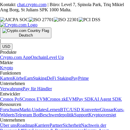
Kontakt:
chat.crypto.com
| Büro: Level 7, Spinola Park, Triq Mikiel
Ang Borg, St Julians SPK 1000 Malta.
Deutsch
|
USD
Produkte
Crypto.com App
Onchain
Level Up
Märkte
Krypto
Funktionen
Karten
Körbe
Earn
Staking
DeFi Staking
Pay
Prime
Unternehmen
Verwahrung
Pay für Händler
Entwickler
Cronos PoS
Cronos EVM
Cronos zkEVM
Pay SDK
AI Agent SDK
Ressourcen
Forschung
Markt-Updates
Lernen
BTC/USD Konverter
Glossar
Kurs-
Widgets
Telegram Bot
Beschwerdepolitik
Support
Kryptooversigt
Unternehmen
Über uns
Roadmap
Karriere
Partner
Sicherheit
Nachweis der