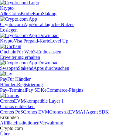
Krypto
Alle Coins
Körbe
Earn
Staking
Crypto.com App
Für alltägliche Nutzer
Loslegen
Krypto
Visa Prepaid-Karte
Level Up
Onchain
Für Web3-Enthusiasten
Erweiterung erhalten
Swappen
Staken
dApps durchsuchen
Pay
Für Händler
Händler-Registrierung
Pay-Terminal
Pay SDK
eCommerce-Plugins
Cronos
EVM-kompatible Layer 1
Cronos entdecken
Cronos PoS
Cronos EVM
Cronos zkEVM
AI Agent SDK
Erkunden
Affiliate
Institutionen
Verwahrung
Crypto.com
Über