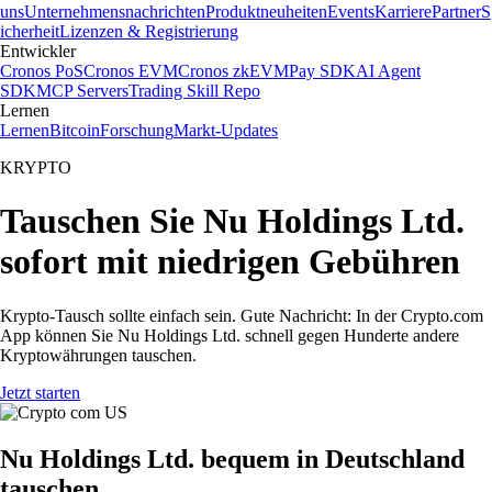
uns
Unternehmensnachrichten
Produktneuheiten
Events
Karriere
Partner
S
icherheit
Lizenzen & Registrierung
Entwickler
Cronos PoS
Cronos EVM
Cronos zkEVM
Pay SDK
AI Agent
SDK
MCP Servers
Trading Skill Repo
Lernen
Lernen
Bitcoin
Forschung
Markt-Updates
KRYPTO
Tauschen Sie Nu Holdings Ltd.
sofort mit niedrigen Gebühren
Krypto-Tausch sollte einfach sein. Gute Nachricht: In der Crypto.com
App können Sie Nu Holdings Ltd. schnell gegen Hunderte andere
Kryptowährungen tauschen.
Jetzt starten
Nu Holdings Ltd. bequem in Deutschland
tauschen