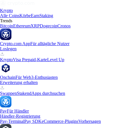
Krypto
Alle Coins
Körbe
Earn
Staking
Trends
Bitcoin
Ethereum
XRP
Dogecoin
Cronos
Crypto.com App
Für alltägliche Nutzer
Loslegen
Krypto
Visa Prepaid-Karte
Level Up
Onchain
Für Web3-Enthusiasten
Erweiterung erhalten
Swappen
Staken
dApps durchsuchen
Pay
Für Händler
Händler-Registrierung
Pay-Terminal
Pay SDK
eCommerce-Plugins
Vorhersagen