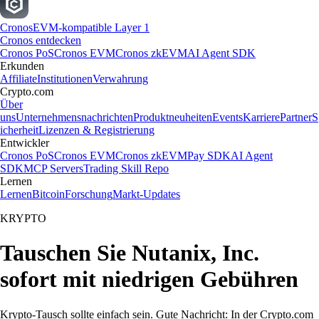
Cronos
EVM-kompatible Layer 1
Cronos entdecken
Cronos PoS
Cronos EVM
Cronos zkEVM
AI Agent SDK
Erkunden
Affiliate
Institutionen
Verwahrung
Crypto.com
Über
uns
Unternehmensnachrichten
Produktneuheiten
Events
Karriere
Partner
S
icherheit
Lizenzen & Registrierung
Entwickler
Cronos PoS
Cronos EVM
Cronos zkEVM
Pay SDK
AI Agent
SDK
MCP Servers
Trading Skill Repo
Lernen
Lernen
Bitcoin
Forschung
Markt-Updates
KRYPTO
Tauschen Sie Nutanix, Inc.
sofort mit niedrigen Gebühren
Krypto-Tausch sollte einfach sein. Gute Nachricht: In der Crypto.com