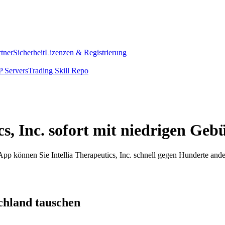
rtner
Sicherheit
Lizenzen & Registrierung
 Servers
Trading Skill Repo
cs, Inc. sofort mit niedrigen Geb
 App können Sie Intellia Therapeutics, Inc. schnell gegen Hunderte an
schland tauschen