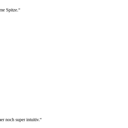
ame Spitze.“
r noch super intuitiv.“