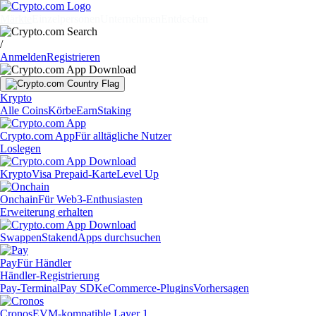
Märkte
Einzelpersonen
Unternehmen
Entdecken
/
Anmelden
Registrieren
Krypto
Alle Coins
Körbe
Earn
Staking
Crypto.com App
Für alltägliche Nutzer
Loslegen
Krypto
Visa Prepaid-Karte
Level Up
Onchain
Für Web3-Enthusiasten
Erweiterung erhalten
Swappen
Staken
dApps durchsuchen
Pay
Für Händler
Händler-Registrierung
Pay-Terminal
Pay SDK
eCommerce-Plugins
Vorhersagen
Cronos
EVM-kompatible Layer 1