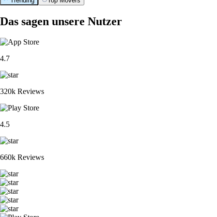
Trending
Top Movers
Das sagen unsere Nutzer
4.7
320k Reviews
4.5
660k Reviews