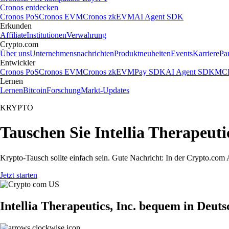
Cronos entdecken
Cronos PoS
Cronos EVM
Cronos zkEVM
AI Agent SDK
Erkunden
Affiliate
Institutionen
Verwahrung
Crypto.com
Über uns
Unternehmensnachrichten
Produktneuheiten
Events
Karriere
Pa
Entwickler
Cronos PoS
Cronos EVM
Cronos zkEVM
Pay SDK
AI Agent SDK
MCP
Lernen
Lernen
Bitcoin
Forschung
Markt-Updates
KRYPTO
Tauschen Sie Intellia Therapeuti
Krypto-Tausch sollte einfach sein. Gute Nachricht: In der Crypto.com
Jetzt starten
Intellia Therapeutics, Inc. bequem in Deut