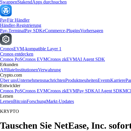
Swappen
Staken
dApps durchsuchen
Pay
Für Händler
Händler-Registrierung
Pay-Terminal
Pay SDK
eCommerce-Plugins
Vorhersagen
Cronos
EVM-kompatible Layer 1
Cronos entdecken
Cronos PoS
Cronos EVM
Cronos zkEVM
AI Agent SDK
Erkunden
Affiliate
Institutionen
Verwahrung
Crypto.com
Über uns
Unternehmensnachrichten
Produktneuheiten
Events
Karriere
Pa
Entwickler
Cronos PoS
Cronos EVM
Cronos zkEVM
Pay SDK
AI Agent SDK
MCP
Lernen
Lernen
Bitcoin
Forschung
Markt-Updates
KRYPTO
Tauschen Sie NetEase, Inc. sofo