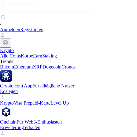
Märkte
Einzelpersonen
Unternehmen
Entdecken
/
Anmelden
Registrieren
Krypto
Alle Coins
Körbe
Earn
Staking
Trends
Bitcoin
Ethereum
XRP
Dogecoin
Cronos
Crypto.com App
Für alltägliche Nutzer
Loslegen
Krypto
Visa Prepaid-Karte
Level Up
Onchain
Für Web3-Enthusiasten
Erweiterung erhalten