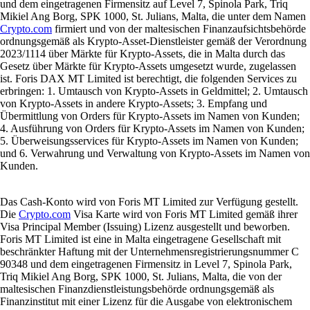
und dem eingetragenen Firmensitz auf Level 7, Spinola Park, Triq
Mikiel Ang Borg, SPK 1000, St. Julians, Malta, die unter dem Namen
Crypto.com
firmiert und von der maltesischen Finanzaufsichtsbehörde
ordnungsgemäß als Krypto-Asset-Dienstleister gemäß der Verordnung
2023/1114 über Märkte für Krypto-Assets, die in Malta durch das
Gesetz über Märkte für Krypto-Assets umgesetzt wurde, zugelassen
ist. Foris DAX MT Limited ist berechtigt, die folgenden Services zu
erbringen: 1. Umtausch von Krypto-Assets in Geldmittel; 2. Umtausch
von Krypto-Assets in andere Krypto-Assets; 3. Empfang und
Übermittlung von Orders für Krypto-Assets im Namen von Kunden;
4. Ausführung von Orders für Krypto-Assets im Namen von Kunden;
5. Überweisungsservices für Krypto-Assets im Namen von Kunden;
und 6. Verwahrung und Verwaltung von Krypto-Assets im Namen von
Kunden.
Das Cash-Konto wird von Foris MT Limited zur Verfügung gestellt.
Die
Crypto.com
Visa Karte wird von Foris MT Limited gemäß ihrer
Visa Principal Member (Issuing) Lizenz ausgestellt und beworben.
Foris MT Limited ist eine in Malta eingetragene Gesellschaft mit
beschränkter Haftung mit der Unternehmensregistrierungsnummer C
90348 und dem eingetragenen Firmensitz in Level 7, Spinola Park,
Triq Mikiel Ang Borg, SPK 1000, St. Julians, Malta, die von der
maltesischen Finanzdienstleistungsbehörde ordnungsgemäß als
Finanzinstitut mit einer Lizenz für die Ausgabe von elektronischem