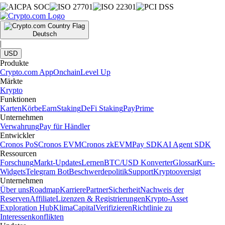
Deutsch
|
USD
Produkte
Crypto.com App
Onchain
Level Up
Märkte
Krypto
Funktionen
Karten
Körbe
Earn
Staking
DeFi Staking
Pay
Prime
Unternehmen
Verwahrung
Pay für Händler
Entwickler
Cronos PoS
Cronos EVM
Cronos zkEVM
Pay SDK
AI Agent SDK
Ressourcen
Forschung
Markt-Updates
Lernen
BTC/USD Konverter
Glossar
Kurs-
Widgets
Telegram Bot
Beschwerdepolitik
Support
Kryptooversigt
Unternehmen
Über uns
Roadmap
Karriere
Partner
Sicherheit
Nachweis der
Reserven
Affiliate
Lizenzen & Registrierungen
Krypto-Asset
Exploration Hub
Klima
Capital
Verifizieren
Richtlinie zu
Interessenkonflikten