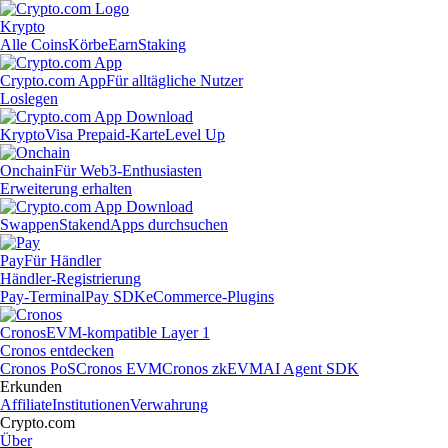
Krypto
Alle Coins
Körbe
Earn
Staking
Crypto.com App
Für alltägliche Nutzer
Loslegen
Krypto
Visa Prepaid-Karte
Level Up
Onchain
Für Web3-Enthusiasten
Erweiterung erhalten
Swappen
Staken
dApps durchsuchen
Pay
Für Händler
Händler-Registrierung
Pay-Terminal
Pay SDK
eCommerce-Plugins
Cronos
EVM-kompatible Layer 1
Cronos entdecken
Cronos PoS
Cronos EVM
Cronos zkEVM
AI Agent SDK
Erkunden
Affiliate
Institutionen
Verwahrung
Crypto.com
Über