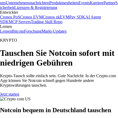
uns
Unternehmensnachrichten
Produktneuheiten
Events
Karriere
Partner
S
icherheit
Lizenzen & Registrierung
Entwickler
Cronos PoS
Cronos EVM
Cronos zkEVM
Pay SDK
AI Agent
SDK
MCP Servers
Trading Skill Repo
Lernen
Lernen
Bitcoin
Forschung
Markt-Updates
KRYPTO
Tauschen Sie Notcoin sofort mit
niedrigen Gebühren
Krypto-Tausch sollte einfach sein. Gute Nachricht: In der Crypto.com
App können Sie Notcoin schnell gegen Hunderte andere
Kryptowährungen tauschen.
Jetzt starten
Notcoin bequem in Deutschland tauschen