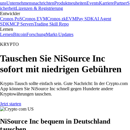
uns
Unternehmensnachrichten
Produktneuheiten
Events
Karriere
Partner
S
icherheit
Lizenzen & Registrierung
Entwickler
Cronos PoS
Cronos EVM
Cronos zkEVM
Pay SDK
AI Agent
SDK
MCP Servers
Trading Skill Repo
Lernen
Lernen
Bitcoin
Forschung
Markt-Updates
KRYPTO
Tauschen Sie NiSource Inc
sofort mit niedrigen Gebühren
Krypto-Tausch sollte einfach sein. Gute Nachricht: In der Crypto.com
App können Sie NiSource Inc schnell gegen Hunderte andere
Kryptowährungen tauschen.
Jetzt starten
NiSource Inc bequem in Deutschland
tauschen