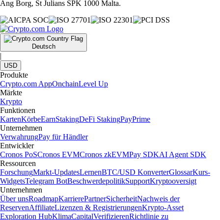
Ang Borg, St Julians SPK 1000 Malta.
Deutsch
|
USD
Produkte
Crypto.com App
Onchain
Level Up
Märkte
Krypto
Funktionen
Karten
Körbe
Earn
Staking
DeFi Staking
Pay
Prime
Unternehmen
Verwahrung
Pay für Händler
Entwickler
Cronos PoS
Cronos EVM
Cronos zkEVM
Pay SDK
AI Agent SDK
Ressourcen
Forschung
Markt-Updates
Lernen
BTC/USD Konverter
Glossar
Kurs-
Widgets
Telegram Bot
Beschwerdepolitik
Support
Kryptooversigt
Unternehmen
Über uns
Roadmap
Karriere
Partner
Sicherheit
Nachweis der
Reserven
Affiliate
Lizenzen & Registrierungen
Krypto-Asset
Exploration Hub
Klima
Capital
Verifizieren
Richtlinie zu