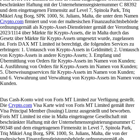
beschränkter Haftung mit der Unternehmensregisternummer C 88392
und dem eingetragenen Firmensitz auf Level 7, Spinola Park, Triq
Mikiel Ang Borg, SPK 1000, St. Julians, Malta, die unter dem Namen
Crypto.com
firmiert und von der maltesischen Finanzaufsichtsbehörde
ordnungsgemäß als Krypto-Asset-Dienstleister gemäß der Verordnung
2023/1114 über Märkte für Krypto-Assets, die in Malta durch das
Gesetz über Märkte für Krypto-Assets umgesetzt wurde, zugelassen
ist. Foris DAX MT Limited ist berechtigt, die folgenden Services zu
erbringen: 1. Umtausch von Krypto-Assets in Geldmittel; 2. Umtausch
von Krypto-Assets in andere Krypto-Assets; 3. Empfang und
Übermittlung von Orders für Krypto-Assets im Namen von Kunden;
4. Ausführung von Orders für Krypto-Assets im Namen von Kunden;
5. Überweisungsservices für Krypto-Assets im Namen von Kunden;
und 6. Verwahrung und Verwaltung von Krypto-Assets im Namen von
Kunden.
Das Cash-Konto wird von Foris MT Limited zur Verfügung gestellt.
Die
Crypto.com
Visa Karte wird von Foris MT Limited gemäß ihrer
Visa Principal Member (Issuing) Lizenz ausgestellt und beworben.
Foris MT Limited ist eine in Malta eingetragene Gesellschaft mit
beschränkter Haftung mit der Unternehmensregistrierungsnummer C
90348 und dem eingetragenen Firmensitz in Level 7, Spinola Park,
Triq Mikiel Ang Borg, SPK 1000, St. Julians, Malta, die von der
maltesischen Finanzdienstleistungsbehörde ordnungsgemäß als