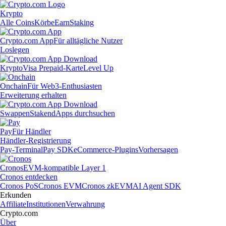
Krypto
Alle Coins
Körbe
Earn
Staking
Crypto.com App
Für alltägliche Nutzer
Loslegen
Krypto
Visa Prepaid-Karte
Level Up
Onchain
Für Web3-Enthusiasten
Erweiterung erhalten
Swappen
Staken
dApps durchsuchen
Pay
Für Händler
Händler-Registrierung
Pay-Terminal
Pay SDK
eCommerce-Plugins
Vorhersagen
Cronos
EVM-kompatible Layer 1
Cronos entdecken
Cronos PoS
Cronos EVM
Cronos zkEVM
AI Agent SDK
Erkunden
Affiliate
Institutionen
Verwahrung
Crypto.com
Über