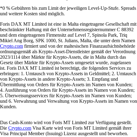
*0 % Gebühren bis zum Limit der jeweiligen Level-Up-Stufe. Spreads
und weitere Kosten sind möglich.
Foris DAX MT Limited ist eine in Malta eingetragene Gesellschaft mit
beschränkter Haftung mit der Unternehmensregisternummer C 88392
und dem eingetragenen Firmensitz auf Level 7, Spinola Park, Triq
Mikiel Ang Borg, SPK 1000, St. Julians, Malta, die unter dem Namen
Crypto.com
firmiert und von der maltesischen Finanzaufsichtsbehörde
ordnungsgemäß als Krypto-Asset-Dienstleister gemäß der Verordnung
2023/1114 über Märkte für Krypto-Assets, die in Malta durch das
Gesetz über Märkte für Krypto-Assets umgesetzt wurde, zugelassen
ist. Foris DAX MT Limited ist berechtigt, die folgenden Services zu
erbringen: 1. Umtausch von Krypto-Assets in Geldmittel; 2. Umtausch
von Krypto-Assets in andere Krypto-Assets; 3. Empfang und
Übermittlung von Orders für Krypto-Assets im Namen von Kunden;
4. Ausführung von Orders für Krypto-Assets im Namen von Kunden;
5. Überweisungsservices für Krypto-Assets im Namen von Kunden;
und 6. Verwahrung und Verwaltung von Krypto-Assets im Namen von
Kunden.
Das Cash-Konto wird von Foris MT Limited zur Verfügung gestellt.
Die
Crypto.com
Visa Karte wird von Foris MT Limited gemäß ihrer
Visa Principal Member (Issuing) Lizenz ausgestellt und beworben.