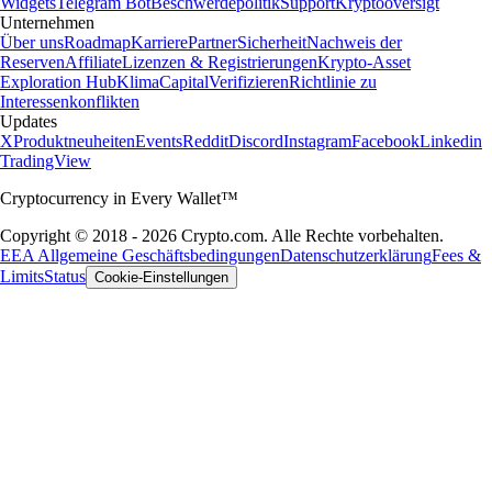
Widgets
Telegram Bot
Beschwerdepolitik
Support
Kryptooversigt
Unternehmen
Über uns
Roadmap
Karriere
Partner
Sicherheit
Nachweis der
Reserven
Affiliate
Lizenzen & Registrierungen
Krypto-Asset
Exploration Hub
Klima
Capital
Verifizieren
Richtlinie zu
Interessenkonflikten
Updates
X
Produktneuheiten
Events
Reddit
Discord
Instagram
Facebook
Linkedin
TradingView
Cryptocurrency in Every Wallet™
Copyright © 2018 - 2026 Crypto.com. Alle Rechte vorbehalten.
EEA Allgemeine Geschäftsbedingungen
Datenschutzerklärung
Fees &
Limits
Status
Cookie-Einstellungen