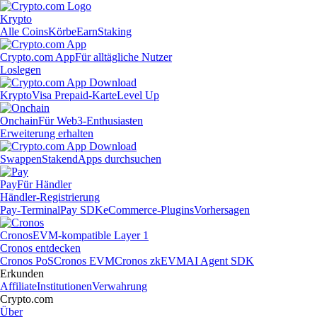
Krypto
Alle Coins
Körbe
Earn
Staking
Crypto.com App
Für alltägliche Nutzer
Loslegen
Krypto
Visa Prepaid-Karte
Level Up
Onchain
Für Web3-Enthusiasten
Erweiterung erhalten
Swappen
Staken
dApps durchsuchen
Pay
Für Händler
Händler-Registrierung
Pay-Terminal
Pay SDK
eCommerce-Plugins
Vorhersagen
Cronos
EVM-kompatible Layer 1
Cronos entdecken
Cronos PoS
Cronos EVM
Cronos zkEVM
AI Agent SDK
Erkunden
Affiliate
Institutionen
Verwahrung
Crypto.com
Über