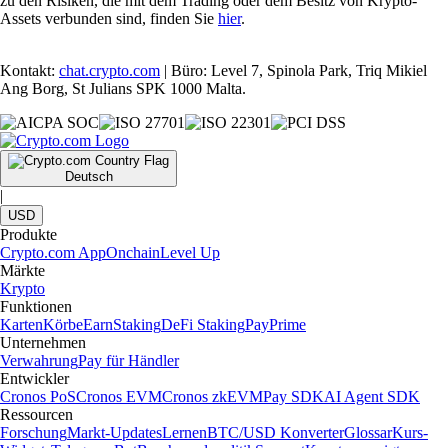
zu den Risiken, die mit dem Trading oder dem Besitz von Krypto-
Assets verbunden sind, finden Sie
hier
.
Kontakt:
chat.crypto.com
| Büro: Level 7, Spinola Park, Triq Mikiel
Ang Borg, St Julians SPK 1000 Malta.
Deutsch
|
USD
Produkte
Crypto.com App
Onchain
Level Up
Märkte
Krypto
Funktionen
Karten
Körbe
Earn
Staking
DeFi Staking
Pay
Prime
Unternehmen
Verwahrung
Pay für Händler
Entwickler
Cronos PoS
Cronos EVM
Cronos zkEVM
Pay SDK
AI Agent SDK
Ressourcen
Forschung
Markt-Updates
Lernen
BTC/USD Konverter
Glossar
Kurs-