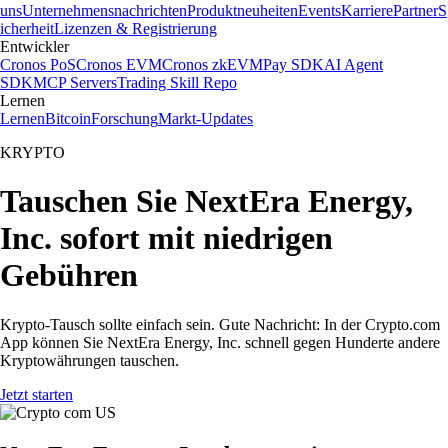
uns
Unternehmensnachrichten
Produktneuheiten
Events
Karriere
Partner
S
icherheit
Lizenzen & Registrierung
Entwickler
Cronos PoS
Cronos EVM
Cronos zkEVM
Pay SDK
AI Agent
SDK
MCP Servers
Trading Skill Repo
Lernen
Lernen
Bitcoin
Forschung
Markt-Updates
KRYPTO
Tauschen Sie NextEra Energy,
Inc. sofort mit niedrigen
Gebühren
Krypto-Tausch sollte einfach sein. Gute Nachricht: In der Crypto.com
App können Sie NextEra Energy, Inc. schnell gegen Hunderte andere
Kryptowährungen tauschen.
Jetzt starten