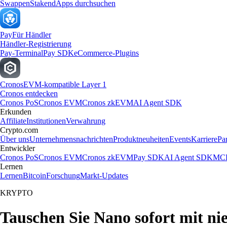
Swappen
Staken
dApps durchsuchen
Pay
Für Händler
Händler-Registrierung
Pay-Terminal
Pay SDK
eCommerce-Plugins
Cronos
EVM-kompatible Layer 1
Cronos entdecken
Cronos PoS
Cronos EVM
Cronos zkEVM
AI Agent SDK
Erkunden
Affiliate
Institutionen
Verwahrung
Crypto.com
Über uns
Unternehmensnachrichten
Produktneuheiten
Events
Karriere
Pa
Entwickler
Cronos PoS
Cronos EVM
Cronos zkEVM
Pay SDK
AI Agent SDK
MCP
Lernen
Lernen
Bitcoin
Forschung
Markt-Updates
KRYPTO
Tauschen Sie Nano sofort mit n