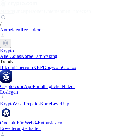
Märkte
Einzelpersonen
Unternehmen
Entdecken
/
Anmelden
Registrieren
Krypto
Alle Coins
Körbe
Earn
Staking
Trends
Bitcoin
Ethereum
XRP
Dogecoin
Cronos
Crypto.com App
Für alltägliche Nutzer
Loslegen
Krypto
Visa Prepaid-Karte
Level Up
Onchain
Für Web3-Enthusiasten
Erweiterung erhalten