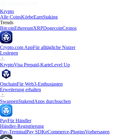
Krypto
Alle Coins
Körbe
Earn
Staking
Trends
Bitcoin
Ethereum
XRP
Dogecoin
Cronos
Crypto.com App
Für alltägliche Nutzer
Loslegen
Krypto
Visa Prepaid-Karte
Level Up
Onchain
Für Web3-Enthusiasten
Erweiterung erhalten
Swappen
Staken
dApps durchsuchen
Pay
Für Händler
Händler-Registrierung
Pay-Terminal
Pay SDK
eCommerce-Plugins
Vorhersagen