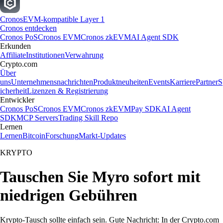
Cronos
EVM-kompatible Layer 1
Cronos entdecken
Cronos PoS
Cronos EVM
Cronos zkEVM
AI Agent SDK
Erkunden
Affiliate
Institutionen
Verwahrung
Crypto.com
Über
uns
Unternehmensnachrichten
Produktneuheiten
Events
Karriere
Partner
S
icherheit
Lizenzen & Registrierung
Entwickler
Cronos PoS
Cronos EVM
Cronos zkEVM
Pay SDK
AI Agent
SDK
MCP Servers
Trading Skill Repo
Lernen
Lernen
Bitcoin
Forschung
Markt-Updates
KRYPTO
Tauschen Sie Myro sofort mit
niedrigen Gebühren
Krypto-Tausch sollte einfach sein. Gute Nachricht: In der Crypto.com