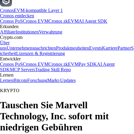
Cronos
EVM-kompatible Layer 1
Cronos entdecken
Cronos PoS
Cronos EVM
Cronos zkEVM
AI Agent SDK
Erkunden
Affiliate
Institutionen
Verwahrung
Crypto.com
Über
uns
Unternehmensnachrichten
Produktneuheiten
Events
Karriere
Partner
S
icherheit
Lizenzen & Registrierung
Entwickler
Cronos PoS
Cronos EVM
Cronos zkEVM
Pay SDK
AI Agent
SDK
MCP Servers
Trading Skill Repo
Lernen
Lernen
Bitcoin
Forschung
Markt-Updates
KRYPTO
Tauschen Sie Marvell
Technology, Inc. sofort mit
niedrigen Gebühren