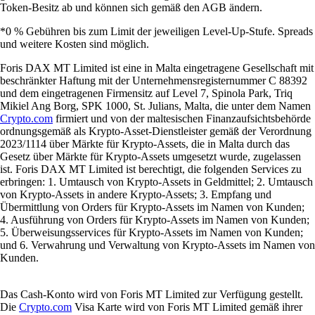
Token-Besitz ab und können sich gemäß den AGB ändern.
*0 % Gebühren bis zum Limit der jeweiligen Level-Up-Stufe. Spreads
und weitere Kosten sind möglich.
Foris DAX MT Limited ist eine in Malta eingetragene Gesellschaft mit
beschränkter Haftung mit der Unternehmensregisternummer C 88392
und dem eingetragenen Firmensitz auf Level 7, Spinola Park, Triq
Mikiel Ang Borg, SPK 1000, St. Julians, Malta, die unter dem Namen
Crypto.com
firmiert und von der maltesischen Finanzaufsichtsbehörde
ordnungsgemäß als Krypto-Asset-Dienstleister gemäß der Verordnung
2023/1114 über Märkte für Krypto-Assets, die in Malta durch das
Gesetz über Märkte für Krypto-Assets umgesetzt wurde, zugelassen
ist. Foris DAX MT Limited ist berechtigt, die folgenden Services zu
erbringen: 1. Umtausch von Krypto-Assets in Geldmittel; 2. Umtausch
von Krypto-Assets in andere Krypto-Assets; 3. Empfang und
Übermittlung von Orders für Krypto-Assets im Namen von Kunden;
4. Ausführung von Orders für Krypto-Assets im Namen von Kunden;
5. Überweisungsservices für Krypto-Assets im Namen von Kunden;
und 6. Verwahrung und Verwaltung von Krypto-Assets im Namen von
Kunden.
Das Cash-Konto wird von Foris MT Limited zur Verfügung gestellt.
Die
Crypto.com
Visa Karte wird von Foris MT Limited gemäß ihrer