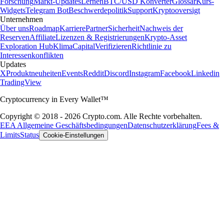
Forschung
Markt-Updates
Lernen
BTC/USD Konverter
Glossar
Kurs-
Widgets
Telegram Bot
Beschwerdepolitik
Support
Kryptooversigt
Unternehmen
Über uns
Roadmap
Karriere
Partner
Sicherheit
Nachweis der
Reserven
Affiliate
Lizenzen & Registrierungen
Krypto-Asset
Exploration Hub
Klima
Capital
Verifizieren
Richtlinie zu
Interessenkonflikten
Updates
X
Produktneuheiten
Events
Reddit
Discord
Instagram
Facebook
Linkedin
TradingView
Cryptocurrency in Every Wallet™
Copyright © 2018 - 2026 Crypto.com. Alle Rechte vorbehalten.
EEA Allgemeine Geschäftsbedingungen
Datenschutzerklärung
Fees &
Limits
Status
Cookie-Einstellungen