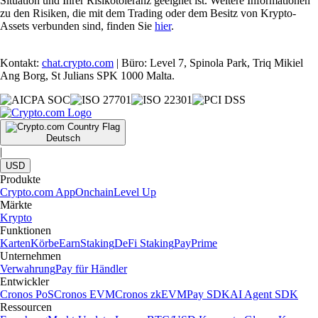
Situation und Ihrer Risikotoleranz geeignet ist. Weitere Informationen
zu den Risiken, die mit dem Trading oder dem Besitz von Krypto-
Assets verbunden sind, finden Sie
hier
.
Kontakt:
chat.crypto.com
| Büro: Level 7, Spinola Park, Triq Mikiel
Ang Borg, St Julians SPK 1000 Malta.
Deutsch
|
USD
Produkte
Crypto.com App
Onchain
Level Up
Märkte
Krypto
Funktionen
Karten
Körbe
Earn
Staking
DeFi Staking
Pay
Prime
Unternehmen
Verwahrung
Pay für Händler
Entwickler
Cronos PoS
Cronos EVM
Cronos zkEVM
Pay SDK
AI Agent SDK
Ressourcen