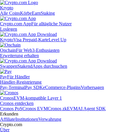
Krypto
Alle Coins
Körbe
Earn
Staking
Crypto.com App
Für alltägliche Nutzer
Loslegen
Krypto
Visa Prepaid-Karte
Level Up
Onchain
Für Web3-Enthusiasten
Erweiterung erhalten
Swappen
Staken
dApps durchsuchen
Pay
Für Händler
Händler-Registrierung
Pay-Terminal
Pay SDK
eCommerce-Plugins
Vorhersagen
Cronos
EVM-kompatible Layer 1
Cronos entdecken
Cronos PoS
Cronos EVM
Cronos zkEVM
AI Agent SDK
Erkunden
Affiliate
Institutionen
Verwahrung
Crypto.com
Über