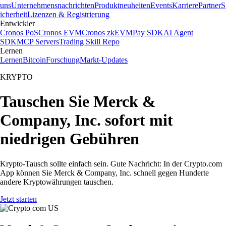
uns
Unternehmensnachrichten
Produktneuheiten
Events
Karriere
Partner
S
icherheit
Lizenzen & Registrierung
Entwickler
Cronos PoS
Cronos EVM
Cronos zkEVM
Pay SDK
AI Agent
SDK
MCP Servers
Trading Skill Repo
Lernen
Lernen
Bitcoin
Forschung
Markt-Updates
KRYPTO
Tauschen Sie Merck &
Company, Inc. sofort mit
niedrigen Gebühren
Krypto-Tausch sollte einfach sein. Gute Nachricht: In der Crypto.com
App können Sie Merck & Company, Inc. schnell gegen Hunderte
andere Kryptowährungen tauschen.
Jetzt starten