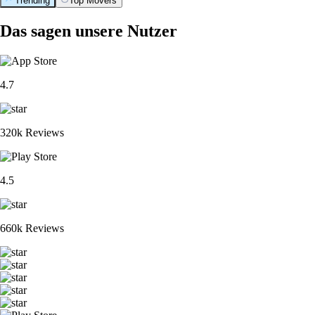
Trending
Top Movers
Das sagen unsere Nutzer
4.7
320k Reviews
4.5
660k Reviews