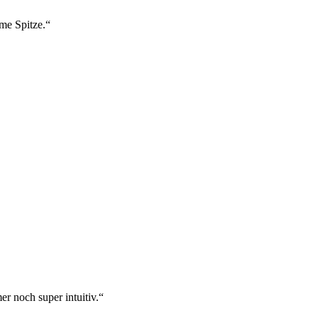
ame Spitze.“
r noch super intuitiv.“