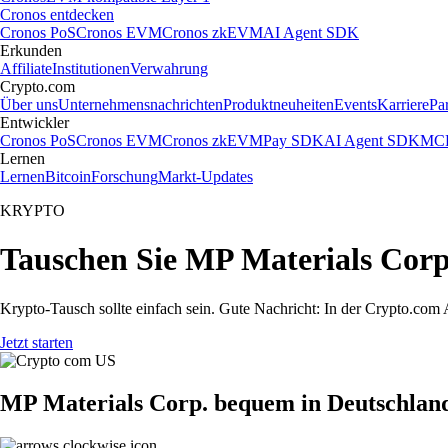
Cronos entdecken
Cronos PoS
Cronos EVM
Cronos zkEVM
AI Agent SDK
Erkunden
Affiliate
Institutionen
Verwahrung
Crypto.com
Über uns
Unternehmensnachrichten
Produktneuheiten
Events
Karriere
Pa
Entwickler
Cronos PoS
Cronos EVM
Cronos zkEVM
Pay SDK
AI Agent SDK
MCP
Lernen
Lernen
Bitcoin
Forschung
Markt-Updates
KRYPTO
Tauschen Sie MP Materials Corp
Krypto-Tausch sollte einfach sein. Gute Nachricht: In der Crypto.co
Jetzt starten
MP Materials Corp. bequem in Deutschlan