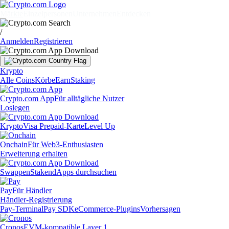
Märkte
Einzelpersonen
Unternehmen
Entdecken
/
Anmelden
Registrieren
Krypto
Alle Coins
Körbe
Earn
Staking
Crypto.com App
Für alltägliche Nutzer
Loslegen
Krypto
Visa Prepaid-Karte
Level Up
Onchain
Für Web3-Enthusiasten
Erweiterung erhalten
Swappen
Staken
dApps durchsuchen
Pay
Für Händler
Händler-Registrierung
Pay-Terminal
Pay SDK
eCommerce-Plugins
Vorhersagen
Cronos
EVM-kompatible Layer 1