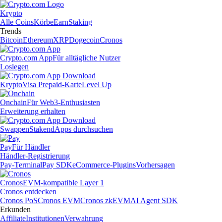
Krypto
Alle Coins
Körbe
Earn
Staking
Trends
Bitcoin
Ethereum
XRP
Dogecoin
Cronos
Crypto.com App
Für alltägliche Nutzer
Loslegen
Krypto
Visa Prepaid-Karte
Level Up
Onchain
Für Web3-Enthusiasten
Erweiterung erhalten
Swappen
Staken
dApps durchsuchen
Pay
Für Händler
Händler-Registrierung
Pay-Terminal
Pay SDK
eCommerce-Plugins
Vorhersagen
Cronos
EVM-kompatible Layer 1
Cronos entdecken
Cronos PoS
Cronos EVM
Cronos zkEVM
AI Agent SDK
Erkunden
Affiliate
Institutionen
Verwahrung