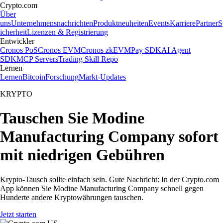
Crypto.com
Über
uns
Unternehmensnachrichten
Produktneuheiten
Events
Karriere
Partner
S
icherheit
Lizenzen & Registrierung
Entwickler
Cronos PoS
Cronos EVM
Cronos zkEVM
Pay SDK
AI Agent
SDK
MCP Servers
Trading Skill Repo
Lernen
Lernen
Bitcoin
Forschung
Markt-Updates
KRYPTO
Tauschen Sie Modine
Manufacturing Company sofort
mit niedrigen Gebühren
Krypto-Tausch sollte einfach sein. Gute Nachricht: In der Crypto.com
App können Sie Modine Manufacturing Company schnell gegen
Hunderte andere Kryptowährungen tauschen.
Jetzt starten