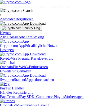
Märkte
Einzelpersonen
Unternehmen
Entdecken
/
Anmelden
Registrieren
Krypto
Alle Coins
Körbe
Earn
Staking
Crypto.com App
Für alltägliche Nutzer
Loslegen
Krypto
Visa Prepaid-Karte
Level Up
Onchain
Für Web3-Enthusiasten
Erweiterung erhalten
Swappen
Staken
dApps durchsuchen
Pay
Für Händler
Händler-Registrierung
Pay-Terminal
Pay SDK
eCommerce-Plugins
Vorhersagen
Cronos
EVM-kompatible Layer 1