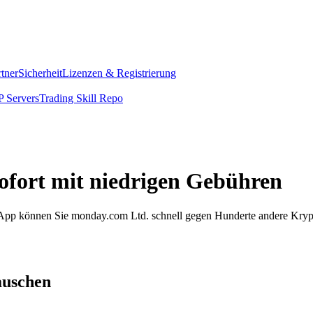
rtner
Sicherheit
Lizenzen & Registrierung
 Servers
Trading Skill Repo
ofort mit niedrigen Gebühren
om App können Sie monday.com Ltd. schnell gegen Hunderte andere Kry
auschen