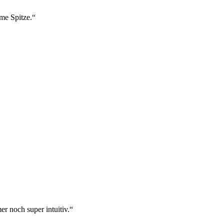
ame Spitze.“
r noch super intuitiv.“