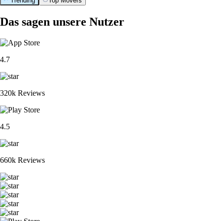
Trending
Top Movers
Das sagen unsere Nutzer
4.7
320k Reviews
4.5
660k Reviews