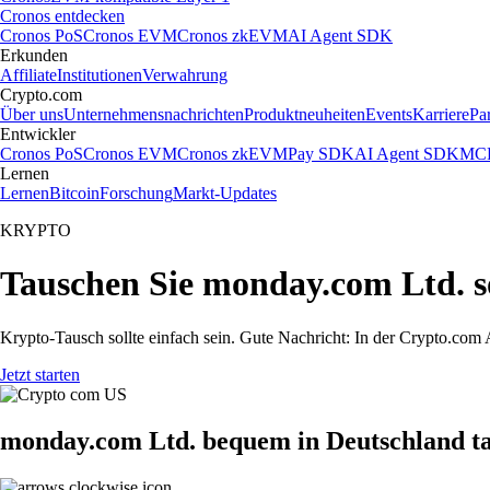
Cronos entdecken
Cronos PoS
Cronos EVM
Cronos zkEVM
AI Agent SDK
Erkunden
Affiliate
Institutionen
Verwahrung
Crypto.com
Über uns
Unternehmensnachrichten
Produktneuheiten
Events
Karriere
Pa
Entwickler
Cronos PoS
Cronos EVM
Cronos zkEVM
Pay SDK
AI Agent SDK
MCP
Lernen
Lernen
Bitcoin
Forschung
Markt-Updates
KRYPTO
Tauschen Sie monday.com Ltd. s
Krypto-Tausch sollte einfach sein. Gute Nachricht: In der Crypto.c
Jetzt starten
monday.com Ltd. bequem in Deutschland t