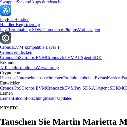
Swappen
Staken
dApps durchsuchen
Pay
Für Händler
Händler-Registrierung
Pay-Terminal
Pay SDK
eCommerce-Plugins
Vorhersagen
Cronos
EVM-kompatible Layer 1
Cronos entdecken
Cronos PoS
Cronos EVM
Cronos zkEVM
AI Agent SDK
Erkunden
Affiliate
Institutionen
Verwahrung
Crypto.com
Über uns
Unternehmensnachrichten
Produktneuheiten
Events
Karriere
Pa
Entwickler
Cronos PoS
Cronos EVM
Cronos zkEVM
Pay SDK
AI Agent SDK
MCP
Lernen
Lernen
Bitcoin
Forschung
Markt-Updates
KRYPTO
Tauschen Sie Martin Marietta Ma