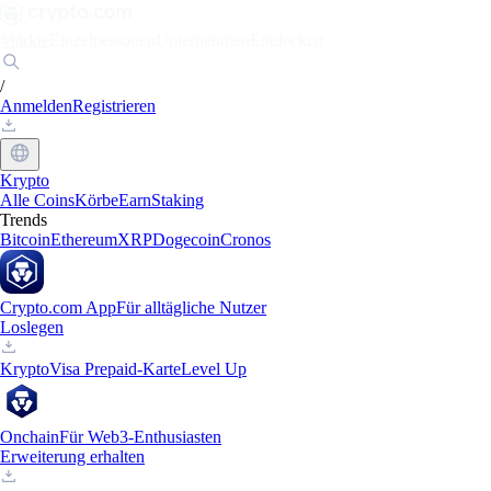
Märkte
Einzelpersonen
Unternehmen
Entdecken
/
Anmelden
Registrieren
Krypto
Alle Coins
Körbe
Earn
Staking
Trends
Bitcoin
Ethereum
XRP
Dogecoin
Cronos
Crypto.com App
Für alltägliche Nutzer
Loslegen
Krypto
Visa Prepaid-Karte
Level Up
Onchain
Für Web3-Enthusiasten
Erweiterung erhalten