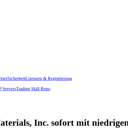
rtner
Sicherheit
Lizenzen & Registrierung
 Servers
Trading Skill Repo
terials, Inc. sofort mit niedrig