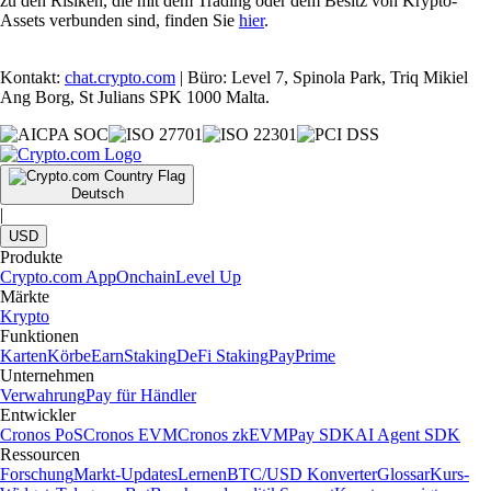
zu den Risiken, die mit dem Trading oder dem Besitz von Krypto-
Assets verbunden sind, finden Sie
hier
.
Kontakt:
chat.crypto.com
| Büro: Level 7, Spinola Park, Triq Mikiel
Ang Borg, St Julians SPK 1000 Malta.
Deutsch
|
USD
Produkte
Crypto.com App
Onchain
Level Up
Märkte
Krypto
Funktionen
Karten
Körbe
Earn
Staking
DeFi Staking
Pay
Prime
Unternehmen
Verwahrung
Pay für Händler
Entwickler
Cronos PoS
Cronos EVM
Cronos zkEVM
Pay SDK
AI Agent SDK
Ressourcen
Forschung
Markt-Updates
Lernen
BTC/USD Konverter
Glossar
Kurs-