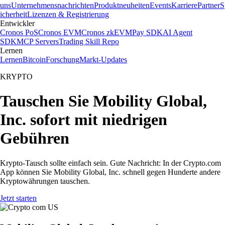
uns
Unternehmensnachrichten
Produktneuheiten
Events
Karriere
Partner
S
icherheit
Lizenzen & Registrierung
Entwickler
Cronos PoS
Cronos EVM
Cronos zkEVM
Pay SDK
AI Agent
SDK
MCP Servers
Trading Skill Repo
Lernen
Lernen
Bitcoin
Forschung
Markt-Updates
KRYPTO
Tauschen Sie Mobility Global,
Inc. sofort mit niedrigen
Gebühren
Krypto-Tausch sollte einfach sein. Gute Nachricht: In der Crypto.com
App können Sie Mobility Global, Inc. schnell gegen Hunderte andere
Kryptowährungen tauschen.
Jetzt starten