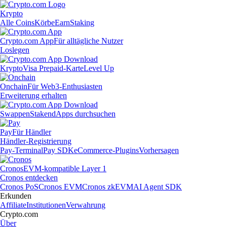
Krypto
Alle Coins
Körbe
Earn
Staking
Crypto.com App
Für alltägliche Nutzer
Loslegen
Krypto
Visa Prepaid-Karte
Level Up
Onchain
Für Web3-Enthusiasten
Erweiterung erhalten
Swappen
Staken
dApps durchsuchen
Pay
Für Händler
Händler-Registrierung
Pay-Terminal
Pay SDK
eCommerce-Plugins
Vorhersagen
Cronos
EVM-kompatible Layer 1
Cronos entdecken
Cronos PoS
Cronos EVM
Cronos zkEVM
AI Agent SDK
Erkunden
Affiliate
Institutionen
Verwahrung
Crypto.com
Über