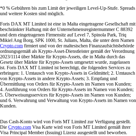
*0 % Gebühren bis zum Limit der jeweiligen Level-Up-Stufe. Spreads
und weitere Kosten sind möglich.
Foris DAX MT Limited ist eine in Malta eingetragene Gesellschaft mit
beschränkter Haftung mit der Unternehmensregisternummer C 88392
und dem eingetragenen Firmensitz auf Level 7, Spinola Park, Triq
Mikiel Ang Borg, SPK 1000, St. Julians, Malta, die unter dem Namen
Crypto.com
firmiert und von der maltesischen Finanzaufsichtsbehörde
ordnungsgemäß als Krypto-Asset-Dienstleister gemäß der Verordnung
2023/1114 über Märkte für Krypto-Assets, die in Malta durch das
Gesetz über Märkte für Krypto-Assets umgesetzt wurde, zugelassen
ist. Foris DAX MT Limited ist berechtigt, die folgenden Services zu
erbringen: 1. Umtausch von Krypto-Assets in Geldmittel; 2. Umtausch
von Krypto-Assets in andere Krypto-Assets; 3. Empfang und
Übermittlung von Orders für Krypto-Assets im Namen von Kunden;
4. Ausführung von Orders für Krypto-Assets im Namen von Kunden;
5. Überweisungsservices für Krypto-Assets im Namen von Kunden;
und 6. Verwahrung und Verwaltung von Krypto-Assets im Namen von
Kunden.
Das Cash-Konto wird von Foris MT Limited zur Verfügung gestellt.
Die
Crypto.com
Visa Karte wird von Foris MT Limited gemäß ihrer
Visa Principal Member (Issuing) Lizenz ausgestellt und beworben.