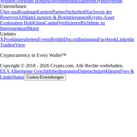
Widgets
Telegram Bot
Beschwerdepolitik
Support
Kryptooversigt
Unternehmen
Über uns
Roadmap
Karriere
Partner
Sicherheit
Nachweis der
Reserven
Affiliate
Lizenzen & Registrierungen
Krypto-Asset
Exploration Hub
Klima
Capital
Verifizieren
Richtlinie zu
Interessenkonflikten
Updates
X
Produktneuheiten
Events
Reddit
Discord
Instagram
Facebook
Linkedin
TradingView
Cryptocurrency in Every Wallet™
Copyright © 2018 - 2026 Crypto.com. Alle Rechte vorbehalten.
EEA Allgemeine Geschäftsbedingungen
Datenschutzerklärung
Fees &
Limits
Status
Cookie-Einstellungen