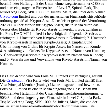
beschränkter Haftung mit der Unternehmensregisternummer C 88392
und dem eingetragenen Firmensitz auf Level 7, Spinola Park, Triq
Mikiel Ang Borg, SPK 1000, St. Julians, Malta, die unter dem Namen
Crypto.com
firmiert und von der maltesischen Finanzaufsichtsbehörde
ordnungsgemäß als Krypto-Asset-Dienstleister gemäß der Verordnung
2023/1114 über Märkte für Krypto-Assets, die in Malta durch das
Gesetz über Märkte für Krypto-Assets umgesetzt wurde, zugelassen
ist. Foris DAX MT Limited ist berechtigt, die folgenden Services zu
erbringen: 1. Umtausch von Krypto-Assets in Geldmittel; 2. Umtausch
von Krypto-Assets in andere Krypto-Assets; 3. Empfang und
Übermittlung von Orders für Krypto-Assets im Namen von Kunden;
4. Ausführung von Orders für Krypto-Assets im Namen von Kunden;
5. Überweisungsservices für Krypto-Assets im Namen von Kunden;
und 6. Verwahrung und Verwaltung von Krypto-Assets im Namen von
Kunden.
Das Cash-Konto wird von Foris MT Limited zur Verfügung gestellt.
Die
Crypto.com
Visa Karte wird von Foris MT Limited gemäß ihrer
Visa Principal Member (Issuing) Lizenz ausgestellt und beworben.
Foris MT Limited ist eine in Malta eingetragene Gesellschaft mit
beschränkter Haftung mit der Unternehmensregistrierungsnummer C
90348 und dem eingetragenen Firmensitz in Level 7, Spinola Park,
Triq Mikiel Ang Borg, SPK 1000, St. Julians, Malta, die von der
maltesischen Finanzdienstleistungsbehörde ordnungsgemäß als