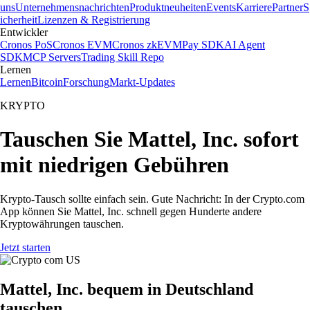
uns
Unternehmensnachrichten
Produktneuheiten
Events
Karriere
Partner
S
icherheit
Lizenzen & Registrierung
Entwickler
Cronos PoS
Cronos EVM
Cronos zkEVM
Pay SDK
AI Agent
SDK
MCP Servers
Trading Skill Repo
Lernen
Lernen
Bitcoin
Forschung
Markt-Updates
KRYPTO
Tauschen Sie Mattel, Inc. sofort
mit niedrigen Gebühren
Krypto-Tausch sollte einfach sein. Gute Nachricht: In der Crypto.com
App können Sie Mattel, Inc. schnell gegen Hunderte andere
Kryptowährungen tauschen.
Jetzt starten
Mattel, Inc. bequem in Deutschland
tauschen