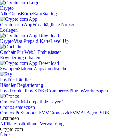
Krypto
Alle Coins
Körbe
Earn
Staking
Crypto.com App
Für alltägliche Nutzer
Loslegen
Krypto
Visa Prepaid-Karte
Level Up
Onchain
Für Web3-Enthusiasten
Erweiterung erhalten
Swappen
Staken
dApps durchsuchen
Pay
Für Händler
Händler-Registrierung
Pay-Terminal
Pay SDK
eCommerce-Plugins
Vorhersagen
Cronos
EVM-kompatible Layer 1
Cronos entdecken
Cronos PoS
Cronos EVM
Cronos zkEVM
AI Agent SDK
Erkunden
Affiliate
Institutionen
Verwahrung
Crypto.com
Über