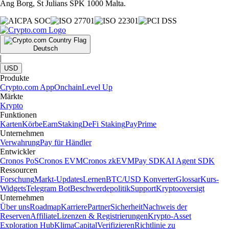
Ang Borg, St Julians SPK 1000 Malta.
Deutsch
|
USD
Produkte
Crypto.com App
Onchain
Level Up
Märkte
Krypto
Funktionen
Karten
Körbe
Earn
Staking
DeFi Staking
Pay
Prime
Unternehmen
Verwahrung
Pay für Händler
Entwickler
Cronos PoS
Cronos EVM
Cronos zkEVM
Pay SDK
AI Agent SDK
Ressourcen
Forschung
Markt-Updates
Lernen
BTC/USD Konverter
Glossar
Kurs-
Widgets
Telegram Bot
Beschwerdepolitik
Support
Kryptooversigt
Unternehmen
Über uns
Roadmap
Karriere
Partner
Sicherheit
Nachweis der
Reserven
Affiliate
Lizenzen & Registrierungen
Krypto-Asset
Exploration Hub
Klima
Capital
Verifizieren
Richtlinie zu