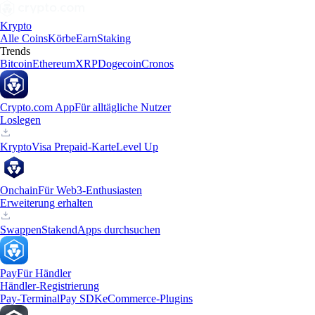
Krypto
Alle Coins
Körbe
Earn
Staking
Trends
Bitcoin
Ethereum
XRP
Dogecoin
Cronos
Crypto.com App
Für alltägliche Nutzer
Loslegen
Krypto
Visa Prepaid-Karte
Level Up
Onchain
Für Web3-Enthusiasten
Erweiterung erhalten
Swappen
Staken
dApps durchsuchen
Pay
Für Händler
Händler-Registrierung
Pay-Terminal
Pay SDK
eCommerce-Plugins