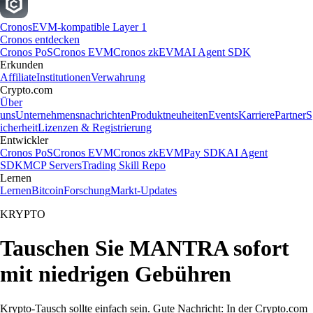
Cronos
EVM-kompatible Layer 1
Cronos entdecken
Cronos PoS
Cronos EVM
Cronos zkEVM
AI Agent SDK
Erkunden
Affiliate
Institutionen
Verwahrung
Crypto.com
Über
uns
Unternehmensnachrichten
Produktneuheiten
Events
Karriere
Partner
S
icherheit
Lizenzen & Registrierung
Entwickler
Cronos PoS
Cronos EVM
Cronos zkEVM
Pay SDK
AI Agent
SDK
MCP Servers
Trading Skill Repo
Lernen
Lernen
Bitcoin
Forschung
Markt-Updates
KRYPTO
Tauschen Sie MANTRA sofort
mit niedrigen Gebühren
Krypto-Tausch sollte einfach sein. Gute Nachricht: In der Crypto.com