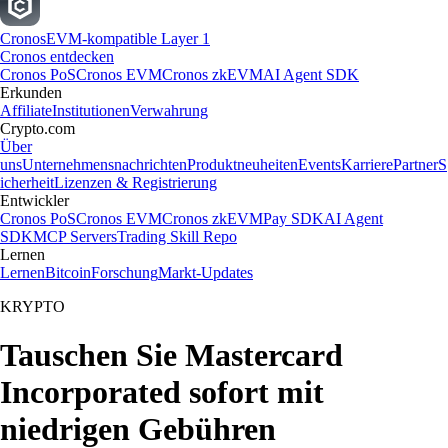
Cronos
EVM-kompatible Layer 1
Cronos entdecken
Cronos PoS
Cronos EVM
Cronos zkEVM
AI Agent SDK
Erkunden
Affiliate
Institutionen
Verwahrung
Crypto.com
Über
uns
Unternehmensnachrichten
Produktneuheiten
Events
Karriere
Partner
S
icherheit
Lizenzen & Registrierung
Entwickler
Cronos PoS
Cronos EVM
Cronos zkEVM
Pay SDK
AI Agent
SDK
MCP Servers
Trading Skill Repo
Lernen
Lernen
Bitcoin
Forschung
Markt-Updates
KRYPTO
Tauschen Sie Mastercard
Incorporated sofort mit
niedrigen Gebühren