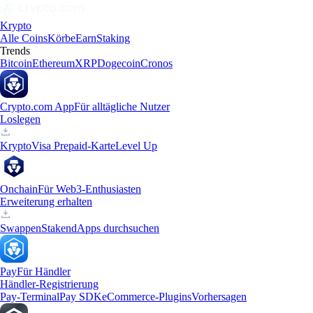
Krypto
Alle Coins
Körbe
Earn
Staking
Trends
Bitcoin
Ethereum
XRP
Dogecoin
Cronos
Crypto.com App
Für alltägliche Nutzer
Loslegen
Krypto
Visa Prepaid-Karte
Level Up
Onchain
Für Web3-Enthusiasten
Erweiterung erhalten
Swappen
Staken
dApps durchsuchen
Pay
Für Händler
Händler-Registrierung
Pay-Terminal
Pay SDK
eCommerce-Plugins
Vorhersagen