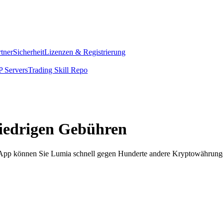
rtner
Sicherheit
Lizenzen & Registrierung
 Servers
Trading Skill Repo
niedrigen Gebühren
om App können Sie Lumia schnell gegen Hunderte andere Kryptowährung