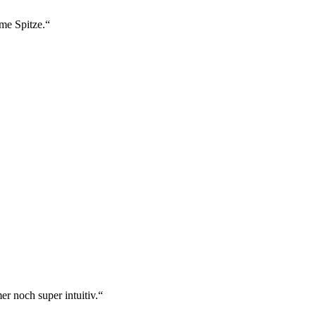
ame Spitze.“
r noch super intuitiv.“