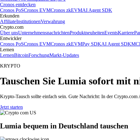
Cronos entdecken
Cronos PoS
Cronos EVM
Cronos zkEVM
AI Agent SDK
Erkunden
Affiliate
Institutionen
Verwahrung
Crypto.com
Über uns
Unternehmensnachrichten
Produktneuheiten
Events
Karriere
Pa
Entwickler
Cronos PoS
Cronos EVM
Cronos zkEVM
Pay SDK
AI Agent SDK
MCP
Lernen
Lernen
Bitcoin
Forschung
Markt-Updates
KRYPTO
Tauschen Sie Lumia sofort mit 
Krypto-Tausch sollte einfach sein. Gute Nachricht: In der Crypto.c
Jetzt starten
Lumia bequem in Deutschland tauschen