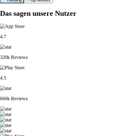
Trending
Top Movers
Das sagen unsere Nutzer
4.7
320k Reviews
4.5
660k Reviews