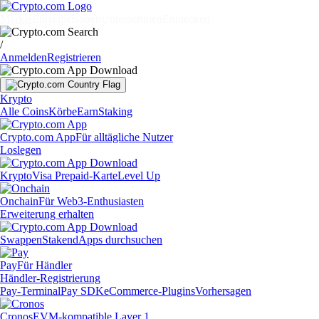
Märkte
Einzelpersonen
Unternehmen
Entdecken
/
Anmelden
Registrieren
Krypto
Alle Coins
Körbe
Earn
Staking
Crypto.com App
Für alltägliche Nutzer
Loslegen
Krypto
Visa Prepaid-Karte
Level Up
Onchain
Für Web3-Enthusiasten
Erweiterung erhalten
Swappen
Staken
dApps durchsuchen
Pay
Für Händler
Händler-Registrierung
Pay-Terminal
Pay SDK
eCommerce-Plugins
Vorhersagen
Cronos
EVM-kompatible Layer 1