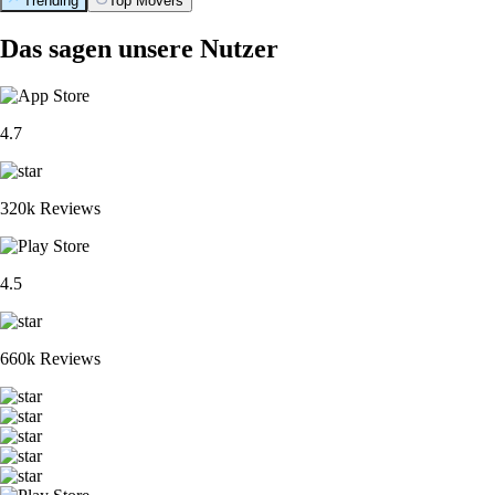
Trending
Top Movers
Das sagen unsere Nutzer
4.7
320k Reviews
4.5
660k Reviews