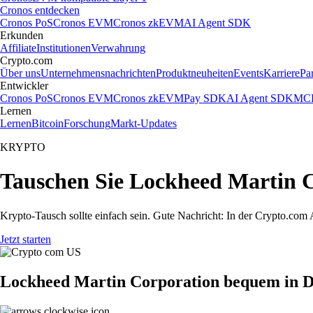
Cronos entdecken
Cronos PoS
Cronos EVM
Cronos zkEVM
AI Agent SDK
Erkunden
Affiliate
Institutionen
Verwahrung
Crypto.com
Über uns
Unternehmensnachrichten
Produktneuheiten
Events
Karriere
Pa
Entwickler
Cronos PoS
Cronos EVM
Cronos zkEVM
Pay SDK
AI Agent SDK
MCP
Lernen
Lernen
Bitcoin
Forschung
Markt-Updates
KRYPTO
Tauschen Sie Lockheed Martin C
Krypto-Tausch sollte einfach sein. Gute Nachricht: In der Crypto.c
Jetzt starten
Lockheed Martin Corporation bequem in D