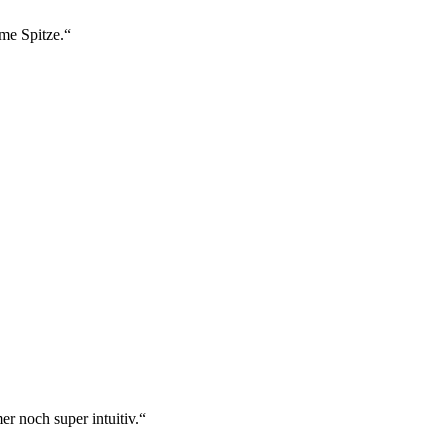
ame Spitze.“
r noch super intuitiv.“