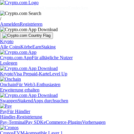
Märkte
Einzelpersonen
Unternehmen
Entdecken
/
Anmelden
Registrieren
Krypto
Alle Coins
Körbe
Earn
Staking
Crypto.com App
Für alltägliche Nutzer
Loslegen
Krypto
Visa Prepaid-Karte
Level Up
Onchain
Für Web3-Enthusiasten
Erweiterung erhalten
Swappen
Staken
dApps durchsuchen
Pay
Für Händler
Händler-Registrierung
Pay-Terminal
Pay SDK
eCommerce-Plugins
Vorhersagen
Cronos
EVM-kompatible Layer 1