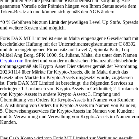
Bitte prüfen Sie Ihre persönliche Risikobereitschaft sorgfältig. Alle
genannten Vorteile oder Prämien hängen von Ihrem Status sowie dem
Token-Besitz ab und können sich gemäß den AGB ändern.
*0 % Gebühren bis zum Limit der jeweiligen Level-Up-Stufe. Spreads
und weitere Kosten sind möglich.
Foris DAX MT Limited ist eine in Malta eingetragene Gesellschaft mit
beschränkter Haftung mit der Unternehmensregisternummer C 88392
und dem eingetragenen Firmensitz auf Level 7, Spinola Park, Triq
Mikiel Ang Borg, SPK 1000, St. Julians, Malta, die unter dem Namen
Crypto.com
firmiert und von der maltesischen Finanzaufsichtsbehörde
ordnungsgemäß als Krypto-Asset-Dienstleister gemäß der Verordnung
2023/1114 über Märkte für Krypto-Assets, die in Malta durch das
Gesetz über Märkte für Krypto-Assets umgesetzt wurde, zugelassen
ist. Foris DAX MT Limited ist berechtigt, die folgenden Services zu
erbringen: 1. Umtausch von Krypto-Assets in Geldmittel; 2. Umtausch
von Krypto-Assets in andere Krypto-Assets; 3. Empfang und
Übermittlung von Orders für Krypto-Assets im Namen von Kunden;
4. Ausführung von Orders für Krypto-Assets im Namen von Kunden;
5. Überweisungsservices für Krypto-Assets im Namen von Kunden;
und 6. Verwahrung und Verwaltung von Krypto-Assets im Namen von
Kunden.
Das Cash-Konto wird von Foris MT Limited zur Verfügung gestellt.