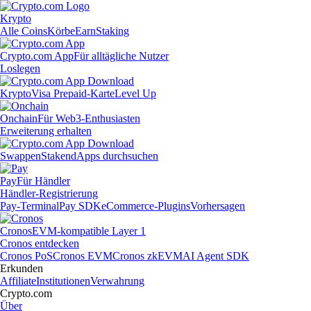
Krypto
Alle Coins
Körbe
Earn
Staking
Crypto.com App
Für alltägliche Nutzer
Loslegen
Krypto
Visa Prepaid-Karte
Level Up
Onchain
Für Web3-Enthusiasten
Erweiterung erhalten
Swappen
Staken
dApps durchsuchen
Pay
Für Händler
Händler-Registrierung
Pay-Terminal
Pay SDK
eCommerce-Plugins
Vorhersagen
Cronos
EVM-kompatible Layer 1
Cronos entdecken
Cronos PoS
Cronos EVM
Cronos zkEVM
AI Agent SDK
Erkunden
Affiliate
Institutionen
Verwahrung
Crypto.com
Über