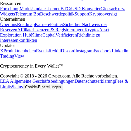
Ressourcen
Forschung
Markt-Updates
Lernen
BTC/USD Konverter
Glossar
Kurs-
Widgets
Telegram Bot
Beschwerdepolitik
Support
Kryptooversigt
Unternehmen
Über uns
Roadmap
Karriere
Partner
Sicherheit
Nachweis der
Reserven
Affiliate
Lizenzen & Registrierungen
Krypto-Asset
Exploration Hub
Klima
Capital
Verifizieren
Richtlinie zu
Interessenkonflikten
Updates
X
Produktneuheiten
Events
Reddit
Discord
Instagram
Facebook
Linkedin
TradingView
Cryptocurrency in Every Wallet™
Copyright © 2018 - 2026 Crypto.com. Alle Rechte vorbehalten.
EEA Allgemeine Geschäftsbedingungen
Datenschutzerklärung
Fees &
Limits
Status
Cookie-Einstellungen