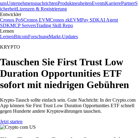
uns
Unternehmensnachrichten
Produktneuheiten
Events
Karriere
Partner
S
icherheit
Lizenzen & Registrierung
Entwickler
Cronos PoS
Cronos EVM
Cronos zkEVM
Pay SDK
AI Agent
SDK
MCP Servers
Trading Skill Repo
Lernen
Lernen
Bitcoin
Forschung
Markt-Updates
KRYPTO
Tauschen Sie First Trust Low
Duration Opportunities ETF
sofort mit niedrigen Gebühren
Krypto-Tausch sollte einfach sein. Gute Nachricht: In der Crypto.com
App können Sie First Trust Low Duration Opportunities ETF schnell
gegen Hunderte andere Kryptowährungen tauschen.
Jetzt starten