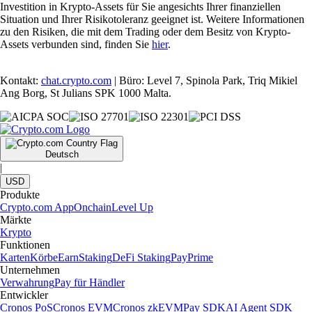
Investition in Krypto-Assets für Sie angesichts Ihrer finanziellen
Situation und Ihrer Risikotoleranz geeignet ist. Weitere Informationen
zu den Risiken, die mit dem Trading oder dem Besitz von Krypto-
Assets verbunden sind, finden Sie
hier
.
Kontakt:
chat.crypto.com
| Büro: Level 7, Spinola Park, Triq Mikiel
Ang Borg, St Julians SPK 1000 Malta.
Deutsch
|
USD
Produkte
Crypto.com App
Onchain
Level Up
Märkte
Krypto
Funktionen
Karten
Körbe
Earn
Staking
DeFi Staking
Pay
Prime
Unternehmen
Verwahrung
Pay für Händler
Entwickler
Cronos PoS
Cronos EVM
Cronos zkEVM
Pay SDK
AI Agent SDK