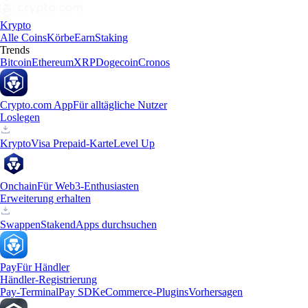
Krypto
Alle Coins
Körbe
Earn
Staking
Trends
Bitcoin
Ethereum
XRP
Dogecoin
Cronos
Crypto.com App
Für alltägliche Nutzer
Loslegen
Krypto
Visa Prepaid-Karte
Level Up
Onchain
Für Web3-Enthusiasten
Erweiterung erhalten
Swappen
Staken
dApps durchsuchen
Pay
Für Händler
Händler-Registrierung
Pay-Terminal
Pay SDK
eCommerce-Plugins
Vorhersagen