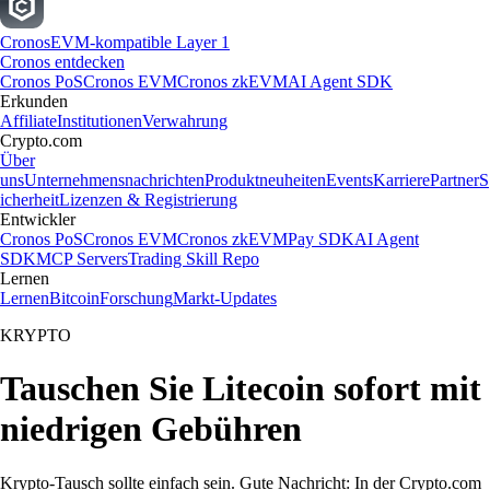
Cronos
EVM-kompatible Layer 1
Cronos entdecken
Cronos PoS
Cronos EVM
Cronos zkEVM
AI Agent SDK
Erkunden
Affiliate
Institutionen
Verwahrung
Crypto.com
Über
uns
Unternehmensnachrichten
Produktneuheiten
Events
Karriere
Partner
S
icherheit
Lizenzen & Registrierung
Entwickler
Cronos PoS
Cronos EVM
Cronos zkEVM
Pay SDK
AI Agent
SDK
MCP Servers
Trading Skill Repo
Lernen
Lernen
Bitcoin
Forschung
Markt-Updates
KRYPTO
Tauschen Sie Litecoin sofort mit
niedrigen Gebühren
Krypto-Tausch sollte einfach sein. Gute Nachricht: In der Crypto.com