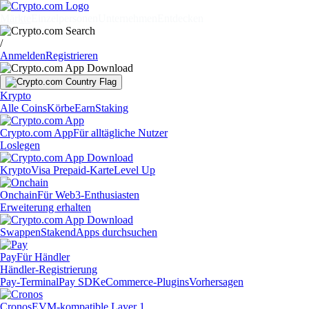
Märkte
Einzelpersonen
Unternehmen
Entdecken
/
Anmelden
Registrieren
Krypto
Alle Coins
Körbe
Earn
Staking
Crypto.com App
Für alltägliche Nutzer
Loslegen
Krypto
Visa Prepaid-Karte
Level Up
Onchain
Für Web3-Enthusiasten
Erweiterung erhalten
Swappen
Staken
dApps durchsuchen
Pay
Für Händler
Händler-Registrierung
Pay-Terminal
Pay SDK
eCommerce-Plugins
Vorhersagen
Cronos
EVM-kompatible Layer 1