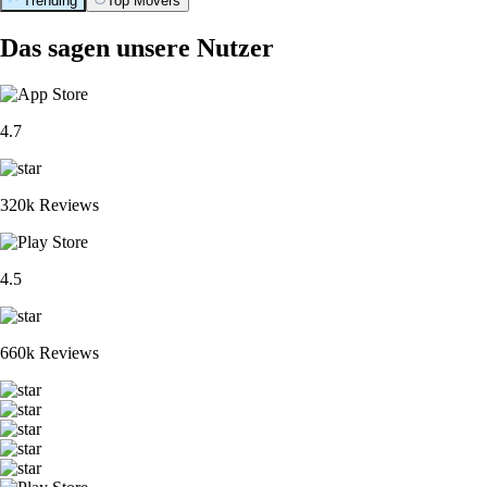
Trending
Top Movers
Das sagen unsere Nutzer
4.7
320k Reviews
4.5
660k Reviews