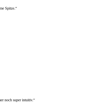
ame Spitze.“
r noch super intuitiv.“