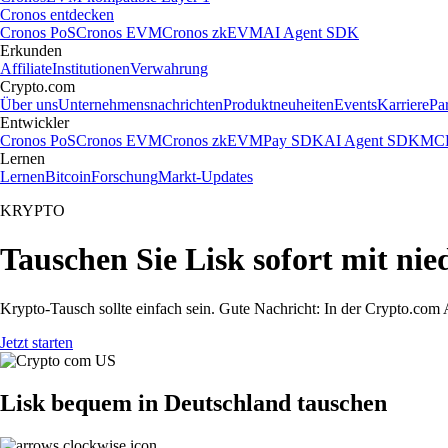
Cronos entdecken
Cronos PoS
Cronos EVM
Cronos zkEVM
AI Agent SDK
Erkunden
Affiliate
Institutionen
Verwahrung
Crypto.com
Über uns
Unternehmensnachrichten
Produktneuheiten
Events
Karriere
Pa
Entwickler
Cronos PoS
Cronos EVM
Cronos zkEVM
Pay SDK
AI Agent SDK
MCP
Lernen
Lernen
Bitcoin
Forschung
Markt-Updates
KRYPTO
Tauschen Sie Lisk sofort mit ni
Krypto-Tausch sollte einfach sein. Gute Nachricht: In der Crypto.co
Jetzt starten
Lisk bequem in Deutschland tauschen