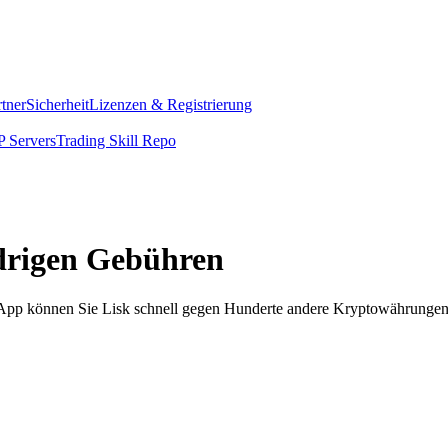
rtner
Sicherheit
Lizenzen & Registrierung
 Servers
Trading Skill Repo
edrigen Gebühren
m App können Sie Lisk schnell gegen Hunderte andere Kryptowährungen