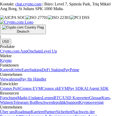
Kontakt:
chat.crypto.com
| Büro: Level 7, Spinola Park, Triq Mikiel
Ang Borg, St Julians SPK 1000 Malta.
Deutsch
|
USD
Produkte
Crypto.com App
Onchain
Level Up
Märkte
Krypto
Funktionen
Karten
Körbe
Earn
Staking
DeFi Staking
Pay
Prime
Unternehmen
Verwahrung
Pay für Händler
Entwickler
Cronos PoS
Cronos EVM
Cronos zkEVM
Pay SDK
AI Agent SDK
Ressourcen
Forschung
Markt-Updates
Lernen
BTC/USD Konverter
Glossar
Kurs-
Widgets
Telegram Bot
Beschwerdepolitik
Support
Kryptooversigt
Unternehmen
Über uns
Roadmap
Karriere
Partner
Sicherheit
Nachweis der