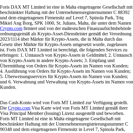
Foris DAX MT Limited ist eine in Malta eingetragene Gesellschaft mit
beschränkter Haftung mit der Unternehmensregisternummer C 88392
und dem eingetragenen Firmensitz auf Level 7, Spinola Park, Triq
Mikiel Ang Borg, SPK 1000, St. Julians, Malta, die unter dem Namen
Crypto.com
firmiert und von der maltesischen Finanzaufsichtsbehörde
ordnungsgemäß als Krypto-Asset-Dienstleister gemäß der Verordnung
2023/1114 über Märkte für Krypto-Assets, die in Malta durch das
Gesetz über Märkte für Krypto-Assets umgesetzt wurde, zugelassen
ist. Foris DAX MT Limited ist berechtigt, die folgenden Services zu
erbringen: 1. Umtausch von Krypto-Assets in Geldmittel; 2. Umtausch
von Krypto-Assets in andere Krypto-Assets; 3. Empfang und
Übermittlung von Orders für Krypto-Assets im Namen von Kunden;
4. Ausführung von Orders für Krypto-Assets im Namen von Kunden;
5. Überweisungsservices für Krypto-Assets im Namen von Kunden;
und 6. Verwahrung und Verwaltung von Krypto-Assets im Namen von
Kunden.
Das Cash-Konto wird von Foris MT Limited zur Verfügung gestellt.
Die
Crypto.com
Visa Karte wird von Foris MT Limited gemäß ihrer
Visa Principal Member (Issuing) Lizenz ausgestellt und beworben.
Foris MT Limited ist eine in Malta eingetragene Gesellschaft mit
beschränkter Haftung mit der Unternehmensregistrierungsnummer C
90348 und dem eingetragenen Firmensitz in Level 7, Spinola Park,