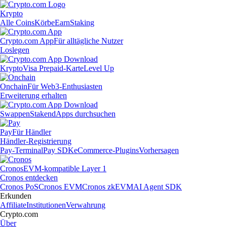
Krypto
Alle Coins
Körbe
Earn
Staking
Crypto.com App
Für alltägliche Nutzer
Loslegen
Krypto
Visa Prepaid-Karte
Level Up
Onchain
Für Web3-Enthusiasten
Erweiterung erhalten
Swappen
Staken
dApps durchsuchen
Pay
Für Händler
Händler-Registrierung
Pay-Terminal
Pay SDK
eCommerce-Plugins
Vorhersagen
Cronos
EVM-kompatible Layer 1
Cronos entdecken
Cronos PoS
Cronos EVM
Cronos zkEVM
AI Agent SDK
Erkunden
Affiliate
Institutionen
Verwahrung
Crypto.com
Über