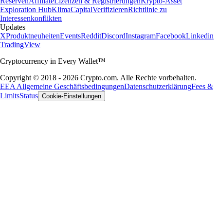
Reserven
Affiliate
Lizenzen & Registrierungen
Krypto-Asset
Exploration Hub
Klima
Capital
Verifizieren
Richtlinie zu
Interessenkonflikten
Updates
X
Produktneuheiten
Events
Reddit
Discord
Instagram
Facebook
Linkedin
TradingView
Cryptocurrency in Every Wallet™
Copyright © 2018 - 2026 Crypto.com. Alle Rechte vorbehalten.
EEA Allgemeine Geschäftsbedingungen
Datenschutzerklärung
Fees &
Limits
Status
Cookie-Einstellungen