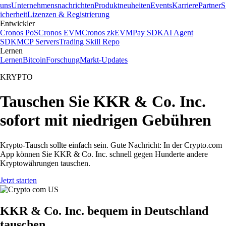
uns
Unternehmensnachrichten
Produktneuheiten
Events
Karriere
Partner
S
icherheit
Lizenzen & Registrierung
Entwickler
Cronos PoS
Cronos EVM
Cronos zkEVM
Pay SDK
AI Agent
SDK
MCP Servers
Trading Skill Repo
Lernen
Lernen
Bitcoin
Forschung
Markt-Updates
KRYPTO
Tauschen Sie KKR & Co. Inc.
sofort mit niedrigen Gebühren
Krypto-Tausch sollte einfach sein. Gute Nachricht: In der Crypto.com
App können Sie KKR & Co. Inc. schnell gegen Hunderte andere
Kryptowährungen tauschen.
Jetzt starten
KKR & Co. Inc. bequem in Deutschland
tauschen