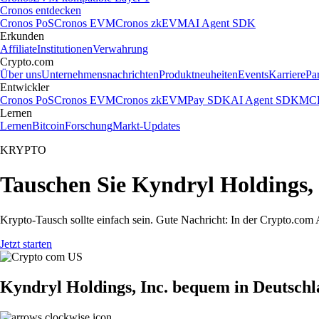
Cronos entdecken
Cronos PoS
Cronos EVM
Cronos zkEVM
AI Agent SDK
Erkunden
Affiliate
Institutionen
Verwahrung
Crypto.com
Über uns
Unternehmensnachrichten
Produktneuheiten
Events
Karriere
Pa
Entwickler
Cronos PoS
Cronos EVM
Cronos zkEVM
Pay SDK
AI Agent SDK
MCP
Lernen
Lernen
Bitcoin
Forschung
Markt-Updates
KRYPTO
Tauschen Sie Kyndryl Holdings, 
Krypto-Tausch sollte einfach sein. Gute Nachricht: In der Crypto.co
Jetzt starten
Kyndryl Holdings, Inc. bequem in Deutschl