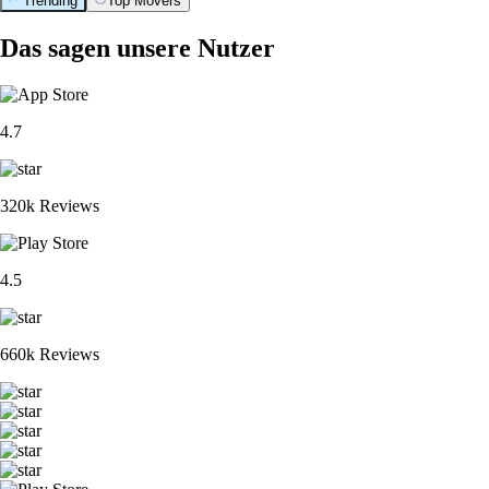
Trending
Top Movers
Das sagen unsere Nutzer
4.7
320k Reviews
4.5
660k Reviews