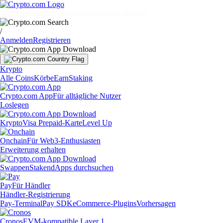
Märkte
Einzelpersonen
Unternehmen
Entdecken
/
Anmelden
Registrieren
Krypto
Alle Coins
Körbe
Earn
Staking
Crypto.com App
Für alltägliche Nutzer
Loslegen
Krypto
Visa Prepaid-Karte
Level Up
Onchain
Für Web3-Enthusiasten
Erweiterung erhalten
Swappen
Staken
dApps durchsuchen
Pay
Für Händler
Händler-Registrierung
Pay-Terminal
Pay SDK
eCommerce-Plugins
Vorhersagen
Cronos
EVM-kompatible Layer 1