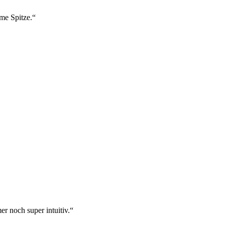
ame Spitze.“
r noch super intuitiv.“