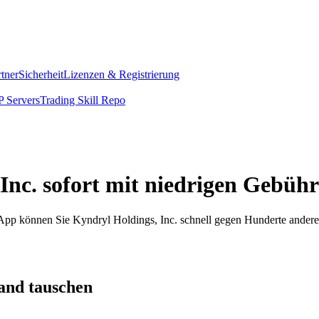
rtner
Sicherheit
Lizenzen & Registrierung
 Servers
Trading Skill Repo
Inc. sofort mit niedrigen Gebüh
m App können Sie Kyndryl Holdings, Inc. schnell gegen Hunderte ande
and tauschen