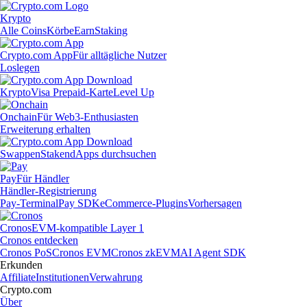
Krypto
Alle Coins
Körbe
Earn
Staking
Crypto.com App
Für alltägliche Nutzer
Loslegen
Krypto
Visa Prepaid-Karte
Level Up
Onchain
Für Web3-Enthusiasten
Erweiterung erhalten
Swappen
Staken
dApps durchsuchen
Pay
Für Händler
Händler-Registrierung
Pay-Terminal
Pay SDK
eCommerce-Plugins
Vorhersagen
Cronos
EVM-kompatible Layer 1
Cronos entdecken
Cronos PoS
Cronos EVM
Cronos zkEVM
AI Agent SDK
Erkunden
Affiliate
Institutionen
Verwahrung
Crypto.com
Über