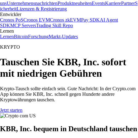
uns
Unternehmensnachrichten
Produktneuheiten
Events
Karriere
Partner
S
icherheit
Lizenzen & Registrierung
Entwickler
Cronos PoS
Cronos EVM
Cronos zkEVM
Pay SDK
AI Agent
SDK
MCP Servers
Trading Skill Repo
Lernen
Lernen
Bitcoin
Forschung
Markt-Updates
KRYPTO
Tauschen Sie KBR, Inc. sofort
mit niedrigen Gebühren
Krypto-Tausch sollte einfach sein. Gute Nachricht: In der Crypto.com
App können Sie KBR, Inc. schnell gegen Hunderte andere
Kryptowährungen tauschen.
Jetzt starten
KBR, Inc. bequem in Deutschland tauschen