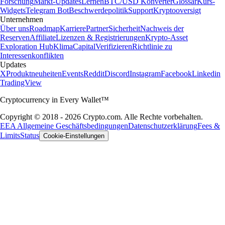
Forschung
Markt-Updates
Lernen
BTC/USD Konverter
Glossar
Kurs-
Widgets
Telegram Bot
Beschwerdepolitik
Support
Kryptooversigt
Unternehmen
Über uns
Roadmap
Karriere
Partner
Sicherheit
Nachweis der
Reserven
Affiliate
Lizenzen & Registrierungen
Krypto-Asset
Exploration Hub
Klima
Capital
Verifizieren
Richtlinie zu
Interessenkonflikten
Updates
X
Produktneuheiten
Events
Reddit
Discord
Instagram
Facebook
Linkedin
TradingView
Cryptocurrency in Every Wallet™
Copyright © 2018 - 2026 Crypto.com. Alle Rechte vorbehalten.
EEA Allgemeine Geschäftsbedingungen
Datenschutzerklärung
Fees &
Limits
Status
Cookie-Einstellungen