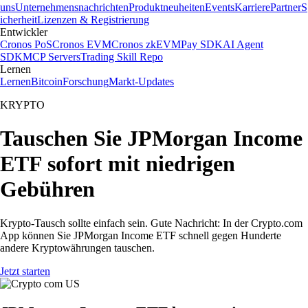
uns
Unternehmensnachrichten
Produktneuheiten
Events
Karriere
Partner
S
icherheit
Lizenzen & Registrierung
Entwickler
Cronos PoS
Cronos EVM
Cronos zkEVM
Pay SDK
AI Agent
SDK
MCP Servers
Trading Skill Repo
Lernen
Lernen
Bitcoin
Forschung
Markt-Updates
KRYPTO
Tauschen Sie JPMorgan Income
ETF sofort mit niedrigen
Gebühren
Krypto-Tausch sollte einfach sein. Gute Nachricht: In der Crypto.com
App können Sie JPMorgan Income ETF schnell gegen Hunderte
andere Kryptowährungen tauschen.
Jetzt starten