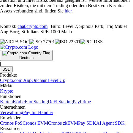
Situation und Ihrer Risikotoleranz geeignet ist. Weitere Informationen
zu den Risiken, die mit dem Trading oder dem Besitz von Krypto-
Assets verbunden sind, finden Sie
hier
.
Kontakt:
chat.crypto.com
| Büro: Level 7, Spinola Park, Triq Mikiel
Ang Borg, St Julians SPK 1000 Malta.
Deutsch
|
USD
Produkte
Crypto.com App
Onchain
Level Up
Märkte
Krypto
Funktionen
Karten
Körbe
Earn
Staking
DeFi Staking
Pay
Prime
Unternehmen
Verwahrung
Pay für Händler
Entwickler
Cronos PoS
Cronos EVM
Cronos zkEVM
Pay SDK
AI Agent SDK
Ressourcen