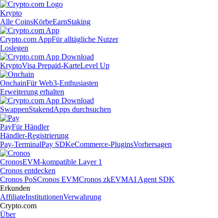
Krypto
Alle Coins
Körbe
Earn
Staking
Crypto.com App
Für alltägliche Nutzer
Loslegen
Krypto
Visa Prepaid-Karte
Level Up
Onchain
Für Web3-Enthusiasten
Erweiterung erhalten
Swappen
Staken
dApps durchsuchen
Pay
Für Händler
Händler-Registrierung
Pay-Terminal
Pay SDK
eCommerce-Plugins
Vorhersagen
Cronos
EVM-kompatible Layer 1
Cronos entdecken
Cronos PoS
Cronos EVM
Cronos zkEVM
AI Agent SDK
Erkunden
Affiliate
Institutionen
Verwahrung
Crypto.com
Über