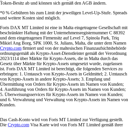
Token-Besitz ab und können sich gemäß den AGB ändern.
*0 % Gebühren bis zum Limit der jeweiligen Level-Up-Stufe. Spreads
und weitere Kosten sind möglich.
Foris DAX MT Limited ist eine in Malta eingetragene Gesellschaft mit
beschränkter Haftung mit der Unternehmensregisternummer C 88392
und dem eingetragenen Firmensitz auf Level 7, Spinola Park, Triq
Mikiel Ang Borg, SPK 1000, St. Julians, Malta, die unter dem Namen
Crypto.com
firmiert und von der maltesischen Finanzaufsichtsbehörde
ordnungsgemäß als Krypto-Asset-Dienstleister gemäß der Verordnung
2023/1114 über Märkte für Krypto-Assets, die in Malta durch das
Gesetz über Märkte für Krypto-Assets umgesetzt wurde, zugelassen
ist. Foris DAX MT Limited ist berechtigt, die folgenden Services zu
erbringen: 1. Umtausch von Krypto-Assets in Geldmittel; 2. Umtausch
von Krypto-Assets in andere Krypto-Assets; 3. Empfang und
Übermittlung von Orders für Krypto-Assets im Namen von Kunden;
4. Ausführung von Orders für Krypto-Assets im Namen von Kunden;
5. Überweisungsservices für Krypto-Assets im Namen von Kunden;
und 6. Verwahrung und Verwaltung von Krypto-Assets im Namen von
Kunden.
Das Cash-Konto wird von Foris MT Limited zur Verfügung gestellt.
Die
Crypto.com
Visa Karte wird von Foris MT Limited gemäß ihrer