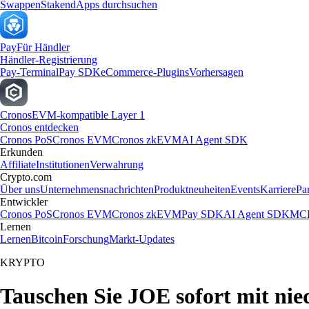
Swappen
Staken
dApps durchsuchen
Pay
Für Händler
Händler-Registrierung
Pay-Terminal
Pay SDK
eCommerce-Plugins
Vorhersagen
Cronos
EVM-kompatible Layer 1
Cronos entdecken
Cronos PoS
Cronos EVM
Cronos zkEVM
AI Agent SDK
Erkunden
Affiliate
Institutionen
Verwahrung
Crypto.com
Über uns
Unternehmensnachrichten
Produktneuheiten
Events
Karriere
Pa
Entwickler
Cronos PoS
Cronos EVM
Cronos zkEVM
Pay SDK
AI Agent SDK
MCP
Lernen
Lernen
Bitcoin
Forschung
Markt-Updates
KRYPTO
Tauschen Sie JOE sofort mit ni