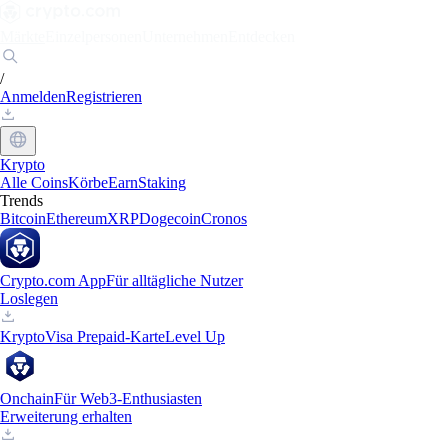
Märkte
Einzelpersonen
Unternehmen
Entdecken
/
Anmelden
Registrieren
Krypto
Alle Coins
Körbe
Earn
Staking
Trends
Bitcoin
Ethereum
XRP
Dogecoin
Cronos
Crypto.com App
Für alltägliche Nutzer
Loslegen
Krypto
Visa Prepaid-Karte
Level Up
Onchain
Für Web3-Enthusiasten
Erweiterung erhalten