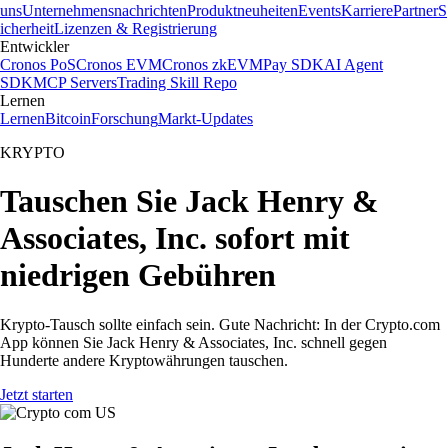
uns
Unternehmensnachrichten
Produktneuheiten
Events
Karriere
Partner
S
icherheit
Lizenzen & Registrierung
Entwickler
Cronos PoS
Cronos EVM
Cronos zkEVM
Pay SDK
AI Agent
SDK
MCP Servers
Trading Skill Repo
Lernen
Lernen
Bitcoin
Forschung
Markt-Updates
KRYPTO
Tauschen Sie Jack Henry &
Associates, Inc. sofort mit
niedrigen Gebühren
Krypto-Tausch sollte einfach sein. Gute Nachricht: In der Crypto.com
App können Sie Jack Henry & Associates, Inc. schnell gegen
Hunderte andere Kryptowährungen tauschen.
Jetzt starten