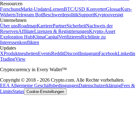
Ressourcen
Forschung
Markt-Updates
Lernen
BTC/USD Konverter
Glossar
Kurs-
Widgets
Telegram Bot
Beschwerdepolitik
Support
Kryptooversigt
Unternehmen
Über uns
Roadmap
Karriere
Partner
Sicherheit
Nachweis der
Reserven
Affiliate
Lizenzen & Registrierungen
Krypto-Asset
Exploration Hub
Klima
Capital
Verifizieren
Richtlinie zu
Interessenkonflikten
Updates
X
Produktneuheiten
Events
Reddit
Discord
Instagram
Facebook
Linkedin
TradingView
Cryptocurrency in Every Wallet™
Copyright © 2018 - 2026 Crypto.com. Alle Rechte vorbehalten.
EEA Allgemeine Geschäftsbedingungen
Datenschutzerklärung
Fees &
Limits
Status
Cookie-Einstellungen