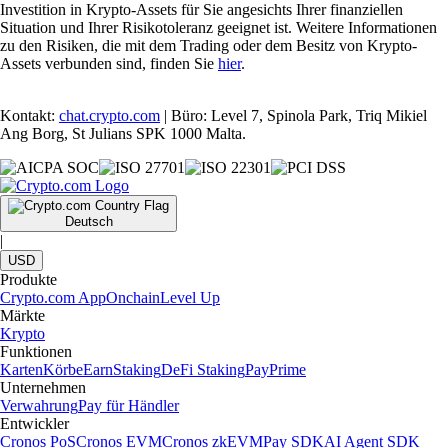
Investition in Krypto-Assets für Sie angesichts Ihrer finanziellen
Situation und Ihrer Risikotoleranz geeignet ist. Weitere Informationen
zu den Risiken, die mit dem Trading oder dem Besitz von Krypto-
Assets verbunden sind, finden Sie
hier
.
Kontakt:
chat.crypto.com
| Büro: Level 7, Spinola Park, Triq Mikiel
Ang Borg, St Julians SPK 1000 Malta.
Deutsch
|
USD
Produkte
Crypto.com App
Onchain
Level Up
Märkte
Krypto
Funktionen
Karten
Körbe
Earn
Staking
DeFi Staking
Pay
Prime
Unternehmen
Verwahrung
Pay für Händler
Entwickler
Cronos PoS
Cronos EVM
Cronos zkEVM
Pay SDK
AI Agent SDK