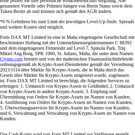
Bitte prüfen Sie Ihre persönliche Risikobereitschaft sorgfältig. Alle
genannten Vorteile oder Prämien hängen von Ihrem Status sowie dem
Token-Besitz ab und können sich gemäß den AGB ändern.
*0 % Gebühren bis zum Limit der jeweiligen Level-Up-Stufe. Spreads
und weitere Kosten sind möglich.
Foris DAX MT Limited ist eine in Malta eingetragene Gesellschaft mit
beschränkter Haftung mit der Unternehmensregisternummer C 88392
und dem eingetragenen Firmensitz auf Level 7, Spinola Park, Triq
Mikiel Ang Borg, SPK 1000, St. Julians, Malta, die unter dem Namen
Crypto.com
firmiert und von der maltesischen Finanzaufsichtsbehörde
ordnungsgemäß als Krypto-Asset-Dienstleister gemäß der Verordnung
2023/1114 über Märkte für Krypto-Assets, die in Malta durch das
Gesetz über Märkte für Krypto-Assets umgesetzt wurde, zugelassen
ist. Foris DAX MT Limited ist berechtigt, die folgenden Services zu
erbringen: 1. Umtausch von Krypto-Assets in Geldmittel; 2. Umtausch
von Krypto-Assets in andere Krypto-Assets; 3. Empfang und
Übermittlung von Orders für Krypto-Assets im Namen von Kunden;
4. Ausführung von Orders für Krypto-Assets im Namen von Kunden;
5. Überweisungsservices für Krypto-Assets im Namen von Kunden;
und 6. Verwahrung und Verwaltung von Krypto-Assets im Namen von
Kunden.
Das Cash-Konto wird von Foris MT Limited zur Verfügung gestellt.