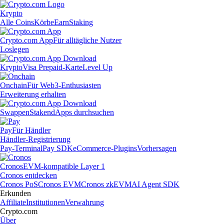
Krypto
Alle Coins
Körbe
Earn
Staking
Crypto.com App
Für alltägliche Nutzer
Loslegen
Krypto
Visa Prepaid-Karte
Level Up
Onchain
Für Web3-Enthusiasten
Erweiterung erhalten
Swappen
Staken
dApps durchsuchen
Pay
Für Händler
Händler-Registrierung
Pay-Terminal
Pay SDK
eCommerce-Plugins
Vorhersagen
Cronos
EVM-kompatible Layer 1
Cronos entdecken
Cronos PoS
Cronos EVM
Cronos zkEVM
AI Agent SDK
Erkunden
Affiliate
Institutionen
Verwahrung
Crypto.com
Über