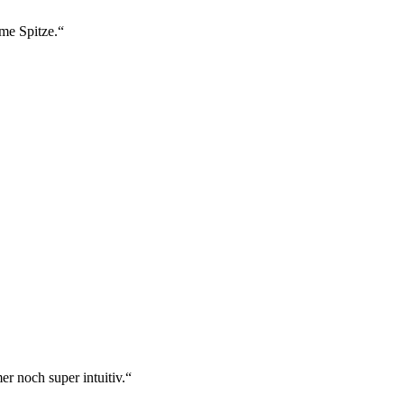
ame Spitze.“
r noch super intuitiv.“