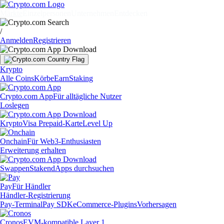
Märkte
Einzelpersonen
Unternehmen
Entdecken
/
Anmelden
Registrieren
Krypto
Alle Coins
Körbe
Earn
Staking
Crypto.com App
Für alltägliche Nutzer
Loslegen
Krypto
Visa Prepaid-Karte
Level Up
Onchain
Für Web3-Enthusiasten
Erweiterung erhalten
Swappen
Staken
dApps durchsuchen
Pay
Für Händler
Händler-Registrierung
Pay-Terminal
Pay SDK
eCommerce-Plugins
Vorhersagen
Cronos
EVM-kompatible Layer 1