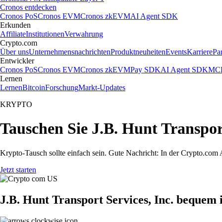
Cronos entdecken
Cronos PoS
Cronos EVM
Cronos zkEVM
AI Agent SDK
Erkunden
Affiliate
Institutionen
Verwahrung
Crypto.com
Über uns
Unternehmensnachrichten
Produktneuheiten
Events
Karriere
Pa
Entwickler
Cronos PoS
Cronos EVM
Cronos zkEVM
Pay SDK
AI Agent SDK
MCP
Lernen
Lernen
Bitcoin
Forschung
Markt-Updates
KRYPTO
Tauschen Sie J.B. Hunt Transport
Krypto-Tausch sollte einfach sein. Gute Nachricht: In der Crypto.com
Jetzt starten
J.B. Hunt Transport Services, Inc. bequem 