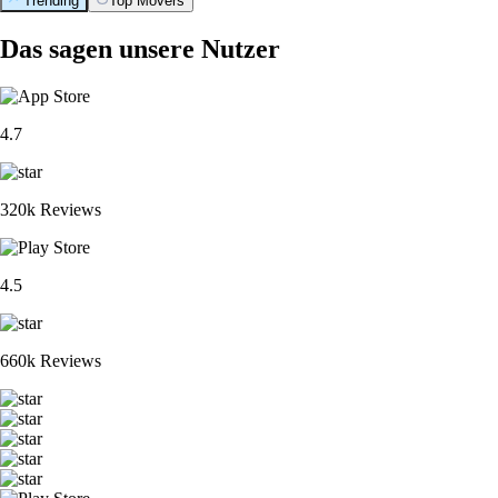
Trending
Top Movers
Das sagen unsere Nutzer
4.7
320k Reviews
4.5
660k Reviews