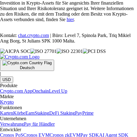
Investition in Krypto-Assets für Sie angesichts Ihrer finanziellen
Situation und Ihrer Risikotoleranz geeignet ist. Weitere Informationen
zu den Risiken, die mit dem Trading oder dem Besitz von Krypto-
Assets verbunden sind, finden Sie
hier
.
Kontakt:
chat.crypto.com
| Büro: Level 7, Spinola Park, Triq Mikiel
Ang Borg, St Julians SPK 1000 Malta.
Deutsch
|
USD
Produkte
Crypto.com App
Onchain
Level Up
Märkte
Krypto
Funktionen
Karten
Körbe
Earn
Staking
DeFi Staking
Pay
Prime
Unternehmen
Verwahrung
Pay für Händler
Entwickler
Cronos PoS
Cronos EVM
Cronos zkEVM
Pay SDK
AI Agent SDK