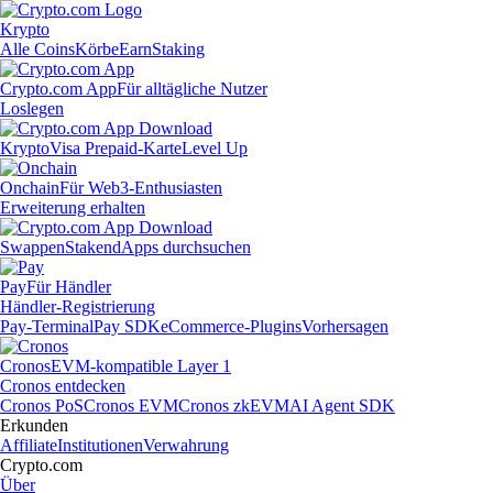
Krypto
Alle Coins
Körbe
Earn
Staking
Crypto.com App
Für alltägliche Nutzer
Loslegen
Krypto
Visa Prepaid-Karte
Level Up
Onchain
Für Web3-Enthusiasten
Erweiterung erhalten
Swappen
Staken
dApps durchsuchen
Pay
Für Händler
Händler-Registrierung
Pay-Terminal
Pay SDK
eCommerce-Plugins
Vorhersagen
Cronos
EVM-kompatible Layer 1
Cronos entdecken
Cronos PoS
Cronos EVM
Cronos zkEVM
AI Agent SDK
Erkunden
Affiliate
Institutionen
Verwahrung
Crypto.com
Über