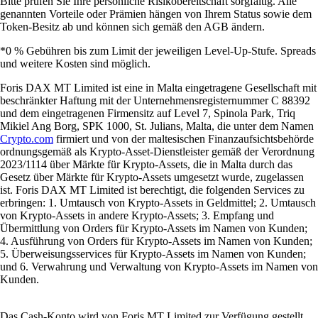
Bitte prüfen Sie Ihre persönliche Risikobereitschaft sorgfältig. Alle
genannten Vorteile oder Prämien hängen von Ihrem Status sowie dem
Token-Besitz ab und können sich gemäß den AGB ändern.
*0 % Gebühren bis zum Limit der jeweiligen Level-Up-Stufe. Spreads
und weitere Kosten sind möglich.
Foris DAX MT Limited ist eine in Malta eingetragene Gesellschaft mit
beschränkter Haftung mit der Unternehmensregisternummer C 88392
und dem eingetragenen Firmensitz auf Level 7, Spinola Park, Triq
Mikiel Ang Borg, SPK 1000, St. Julians, Malta, die unter dem Namen
Crypto.com
firmiert und von der maltesischen Finanzaufsichtsbehörde
ordnungsgemäß als Krypto-Asset-Dienstleister gemäß der Verordnung
2023/1114 über Märkte für Krypto-Assets, die in Malta durch das
Gesetz über Märkte für Krypto-Assets umgesetzt wurde, zugelassen
ist. Foris DAX MT Limited ist berechtigt, die folgenden Services zu
erbringen: 1. Umtausch von Krypto-Assets in Geldmittel; 2. Umtausch
von Krypto-Assets in andere Krypto-Assets; 3. Empfang und
Übermittlung von Orders für Krypto-Assets im Namen von Kunden;
4. Ausführung von Orders für Krypto-Assets im Namen von Kunden;
5. Überweisungsservices für Krypto-Assets im Namen von Kunden;
und 6. Verwahrung und Verwaltung von Krypto-Assets im Namen von
Kunden.
Das Cash-Konto wird von Foris MT Limited zur Verfügung gestellt.