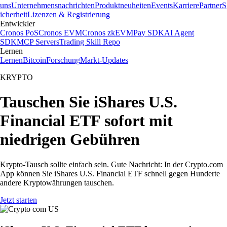
uns
Unternehmensnachrichten
Produktneuheiten
Events
Karriere
Partner
S
icherheit
Lizenzen & Registrierung
Entwickler
Cronos PoS
Cronos EVM
Cronos zkEVM
Pay SDK
AI Agent
SDK
MCP Servers
Trading Skill Repo
Lernen
Lernen
Bitcoin
Forschung
Markt-Updates
KRYPTO
Tauschen Sie iShares U.S.
Financial ETF sofort mit
niedrigen Gebühren
Krypto-Tausch sollte einfach sein. Gute Nachricht: In der Crypto.com
App können Sie iShares U.S. Financial ETF schnell gegen Hunderte
andere Kryptowährungen tauschen.
Jetzt starten