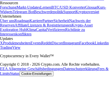
Ressourcen
Forschung
Markt-Updates
Lernen
BTC/USD Konverter
Glossar
Kurs-
Widgets
Telegram Bot
Beschwerdepolitik
Support
Kryptooversigt
Unternehmen
Über uns
Roadmap
Karriere
Partner
Sicherheit
Nachweis der
Reserven
Affiliate
Lizenzen & Registrierungen
Krypto-Asset
Exploration Hub
Klima
Capital
Verifizieren
Richtlinie zu
Interessenkonflikten
Updates
X
Produktneuheiten
Events
Reddit
Discord
Instagram
Facebook
Linkedin
TradingView
Cryptocurrency in Every Wallet™
Copyright © 2018 - 2026 Crypto.com. Alle Rechte vorbehalten.
EEA Allgemeine Geschäftsbedingungen
Datenschutzerklärung
Fees &
Limits
Status
Cookie-Einstellungen