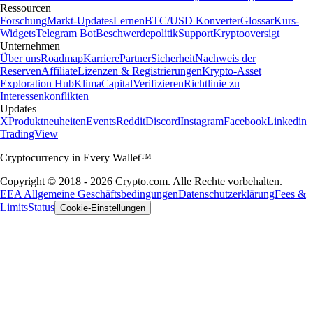
Ressourcen
Forschung
Markt-Updates
Lernen
BTC/USD Konverter
Glossar
Kurs-
Widgets
Telegram Bot
Beschwerdepolitik
Support
Kryptooversigt
Unternehmen
Über uns
Roadmap
Karriere
Partner
Sicherheit
Nachweis der
Reserven
Affiliate
Lizenzen & Registrierungen
Krypto-Asset
Exploration Hub
Klima
Capital
Verifizieren
Richtlinie zu
Interessenkonflikten
Updates
X
Produktneuheiten
Events
Reddit
Discord
Instagram
Facebook
Linkedin
TradingView
Cryptocurrency in Every Wallet™
Copyright © 2018 - 2026 Crypto.com. Alle Rechte vorbehalten.
EEA Allgemeine Geschäftsbedingungen
Datenschutzerklärung
Fees &
Limits
Status
Cookie-Einstellungen