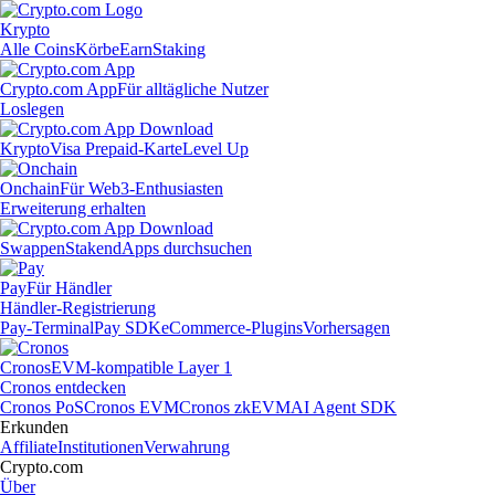
Krypto
Alle Coins
Körbe
Earn
Staking
Crypto.com App
Für alltägliche Nutzer
Loslegen
Krypto
Visa Prepaid-Karte
Level Up
Onchain
Für Web3-Enthusiasten
Erweiterung erhalten
Swappen
Staken
dApps durchsuchen
Pay
Für Händler
Händler-Registrierung
Pay-Terminal
Pay SDK
eCommerce-Plugins
Vorhersagen
Cronos
EVM-kompatible Layer 1
Cronos entdecken
Cronos PoS
Cronos EVM
Cronos zkEVM
AI Agent SDK
Erkunden
Affiliate
Institutionen
Verwahrung
Crypto.com
Über