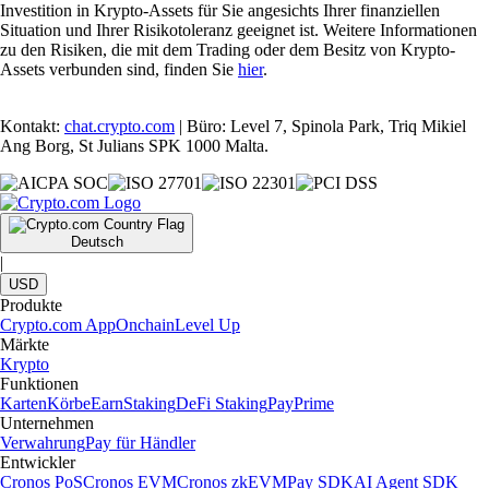
Investition in Krypto-Assets für Sie angesichts Ihrer finanziellen
Situation und Ihrer Risikotoleranz geeignet ist. Weitere Informationen
zu den Risiken, die mit dem Trading oder dem Besitz von Krypto-
Assets verbunden sind, finden Sie
hier
.
Kontakt:
chat.crypto.com
| Büro: Level 7, Spinola Park, Triq Mikiel
Ang Borg, St Julians SPK 1000 Malta.
Deutsch
|
USD
Produkte
Crypto.com App
Onchain
Level Up
Märkte
Krypto
Funktionen
Karten
Körbe
Earn
Staking
DeFi Staking
Pay
Prime
Unternehmen
Verwahrung
Pay für Händler
Entwickler
Cronos PoS
Cronos EVM
Cronos zkEVM
Pay SDK
AI Agent SDK