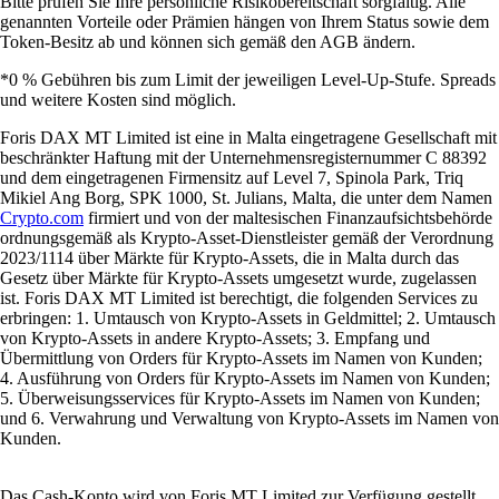
Bitte prüfen Sie Ihre persönliche Risikobereitschaft sorgfältig. Alle
genannten Vorteile oder Prämien hängen von Ihrem Status sowie dem
Token-Besitz ab und können sich gemäß den AGB ändern.
*0 % Gebühren bis zum Limit der jeweiligen Level-Up-Stufe. Spreads
und weitere Kosten sind möglich.
Foris DAX MT Limited ist eine in Malta eingetragene Gesellschaft mit
beschränkter Haftung mit der Unternehmensregisternummer C 88392
und dem eingetragenen Firmensitz auf Level 7, Spinola Park, Triq
Mikiel Ang Borg, SPK 1000, St. Julians, Malta, die unter dem Namen
Crypto.com
firmiert und von der maltesischen Finanzaufsichtsbehörde
ordnungsgemäß als Krypto-Asset-Dienstleister gemäß der Verordnung
2023/1114 über Märkte für Krypto-Assets, die in Malta durch das
Gesetz über Märkte für Krypto-Assets umgesetzt wurde, zugelassen
ist. Foris DAX MT Limited ist berechtigt, die folgenden Services zu
erbringen: 1. Umtausch von Krypto-Assets in Geldmittel; 2. Umtausch
von Krypto-Assets in andere Krypto-Assets; 3. Empfang und
Übermittlung von Orders für Krypto-Assets im Namen von Kunden;
4. Ausführung von Orders für Krypto-Assets im Namen von Kunden;
5. Überweisungsservices für Krypto-Assets im Namen von Kunden;
und 6. Verwahrung und Verwaltung von Krypto-Assets im Namen von
Kunden.
Das Cash-Konto wird von Foris MT Limited zur Verfügung gestellt.