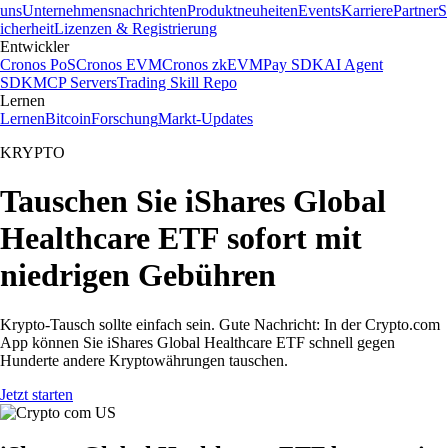
uns
Unternehmensnachrichten
Produktneuheiten
Events
Karriere
Partner
S
icherheit
Lizenzen & Registrierung
Entwickler
Cronos PoS
Cronos EVM
Cronos zkEVM
Pay SDK
AI Agent
SDK
MCP Servers
Trading Skill Repo
Lernen
Lernen
Bitcoin
Forschung
Markt-Updates
KRYPTO
Tauschen Sie iShares Global
Healthcare ETF sofort mit
niedrigen Gebühren
Krypto-Tausch sollte einfach sein. Gute Nachricht: In der Crypto.com
App können Sie iShares Global Healthcare ETF schnell gegen
Hunderte andere Kryptowährungen tauschen.
Jetzt starten